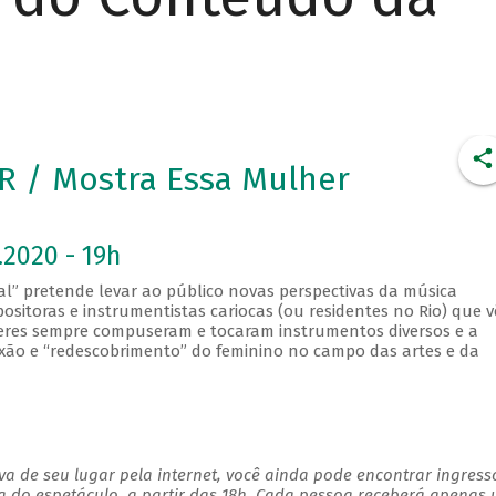
 / Mostra Essa Mulher
.2020 - 19h
l” pretende levar ao público novas perspectivas da música
ositoras e instrumentistas cariocas (ou residentes no Rio) que 
res sempre compuseram e tocaram instrumentos diversos e a
lexão e “redescobrimento” do feminino no campo das artes e da
a de seu lugar pela internet, você ainda pode encontrar ingress
a do espetáculo, a partir das 18h. Cada pessoa receberá apenas