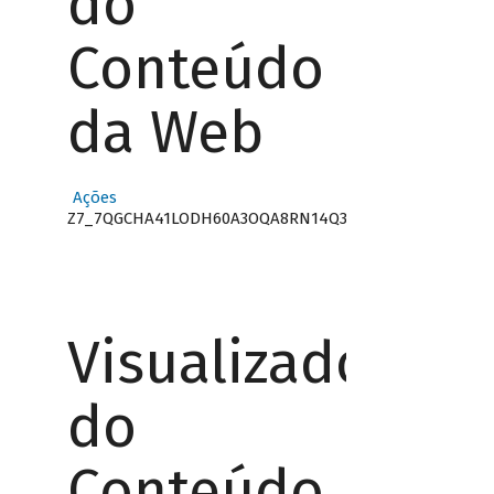
do
Conteúdo
da Web
Ações
Z7_7QGCHA41LODH60A3OQA8RN14Q3
Visualizador
do
Conteúdo