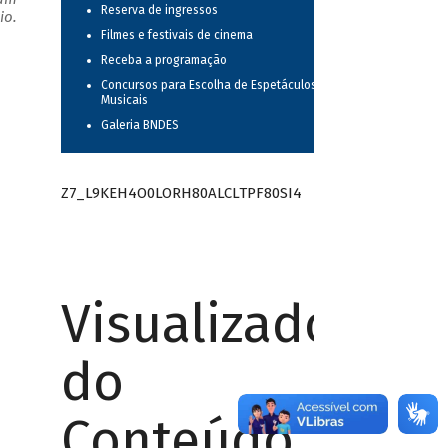
Reserva de ingressos
io.
Filmes e festivais de cinema
Receba a programação
Concursos para Escolha de Espetáculos
Musicais
Galeria BNDES
Z7_L9KEH4O0LORH80ALCLTPF80SI4
Visualizador
do
Conteúdo