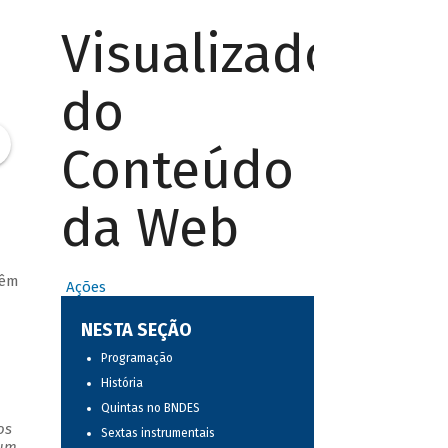
Visualizador
do
Conteúdo
da Web
vêm
Ações
NESTA SEÇÃO
Programação
História
Quintas no BNDES
os
Sextas instrumentais
 um