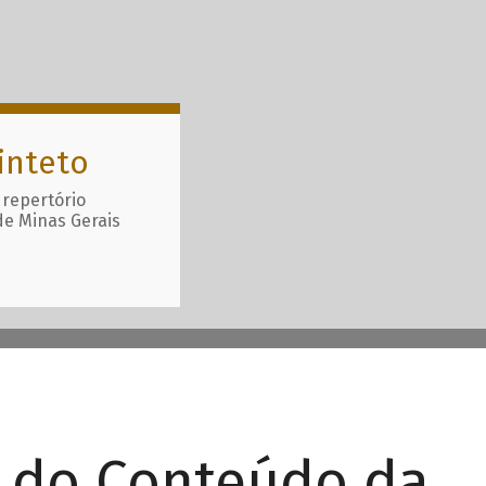
inteto
 repertório
de Minas Gerais
r do Conteúdo da