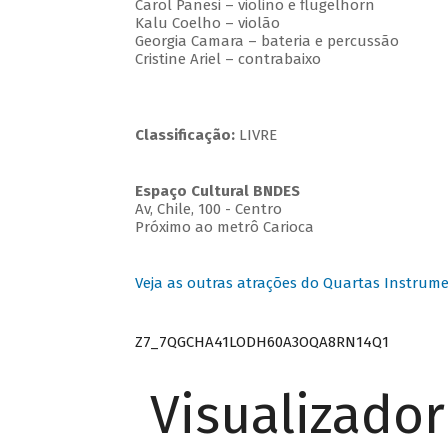
Carol Panesi – violino e flügelhorn
Kalu Coelho – violão
Georgia Camara – bateria e percussão
Cristine Ariel – contrabaixo
Classificação:
LIVRE
Espaço Cultural BNDES
Av, Chile, 100 - Centro
Próximo ao metrô Carioca
Veja as outras atrações do Quartas Instrume
Z7_7QGCHA41LODH60A3OQA8RN14Q1
Visualizado