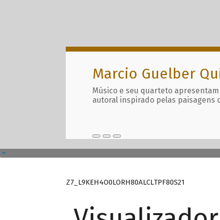
Marcio Guelber Qu
Músico e seu quarteto apresentam
autoral inspirado pelas paisagens 
Z7_L9KEH4O0LORH80ALCLTPF80S21
Visualizado