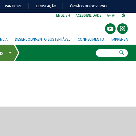
PARTICIPE
LEGISLAÇÃO
ÓRGÃOS DO GOVERNO
⁣
ENGLISH
ACESSIBILIDADE
A+
A-
NCIA
DESENVOLVIMENTO SUSTENTÁVEL
CONHECIMENTO
IMPRENSA
Busca
gem de tela