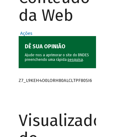
da Web
Ações
DÊ SUA OPINIÃO
Ajude-nos a aprimorar o site do BNDES
preenchendo uma rápida
pesquisa
.
Z7_L9KEH4O0LORH80ALCLTPF80SI6
Visualizador