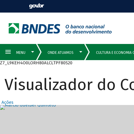
Z7_L9KEH4O0LORH80ALCLTPF80S20
Visualizador do 
Ações
Destaques Prin