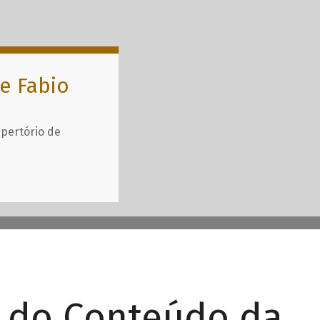
e Fabio
epertório de
r do Conteúdo da