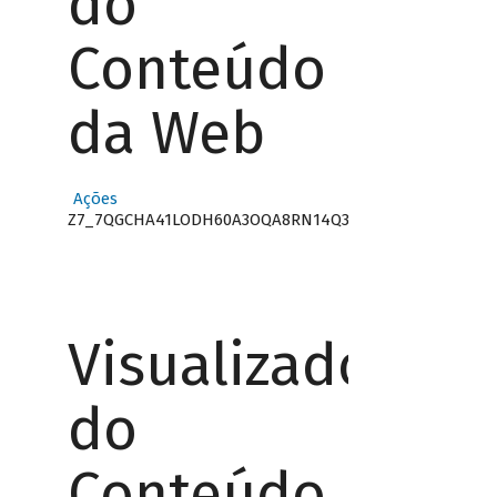
do
Conteúdo
da Web
Ações
Z7_7QGCHA41LODH60A3OQA8RN14Q3
Visualizador
do
Conteúdo