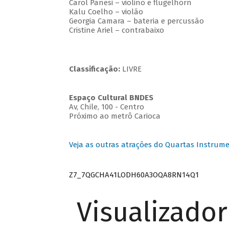
Carol Panesi – violino e flügelhorn
Kalu Coelho – violão
Georgia Camara – bateria e percussão
Cristine Ariel – contrabaixo
Classificação:
LIVRE
Espaço Cultural BNDES
Av, Chile, 100 - Centro
Próximo ao metrô Carioca
Veja as outras atrações do Quartas Instrume
Z7_7QGCHA41LODH60A3OQA8RN14Q1
Visualizado