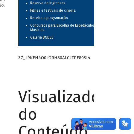
Reserva de ingressos
io.
Filmes e festivais de cinema
Receba a programação
Concursos para Escolha de Espetáculos
Musicais
Galeria BNDES
Z7_L9KEH4O0LORH80ALCLTPF80SI4
Visualizador
do
Conteúdo