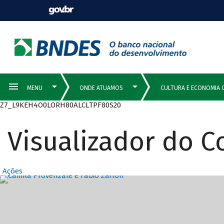
Z7_L9KEH4O0LORH80ALCLTPF80S20
Visualizador do 
Ações
Destaques Prin