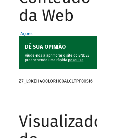
da Web
Ações
DÊ SUA OPINIÃO
Ajude-nos a aprimorar o site do BNDES
preenchendo uma rápida
pesquisa
.
Z7_L9KEH4O0LORH80ALCLTPF80SI6
Visualizador