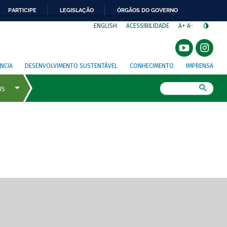
PARTICIPE
LEGISLAÇÃO
ÓRGÃOS DO GOVERNO
⁣
ENGLISH
ACESSIBILIDADE
A+
A-
NCIA
DESENVOLVIMENTO SUSTENTÁVEL
CONHECIMENTO
IMPRENSA
Busca
gem de tela