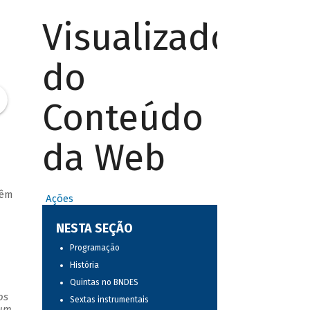
Visualizador
do
Conteúdo
da Web
vêm
Ações
NESTA SEÇÃO
Programação
História
Quintas no BNDES
os
Sextas instrumentais
 um