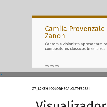
Camila Provenzale 
Zanon
Cantora e violonista apresentam r
compositores clássicos brasileiros
Z7_L9KEH4O0LORH80ALCLTPF80S21
Visualizado