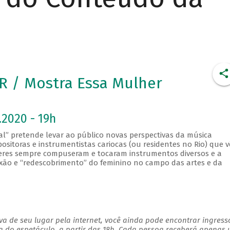
 / Mostra Essa Mulher
.2020 - 19h
l” pretende levar ao público novas perspectivas da música
ositoras e instrumentistas cariocas (ou residentes no Rio) que 
res sempre compuseram e tocaram instrumentos diversos e a
lexão e “redescobrimento” do feminino no campo das artes e da
a de seu lugar pela internet, você ainda pode encontrar ingress
a do espetáculo, a partir das 18h. Cada pessoa receberá apenas