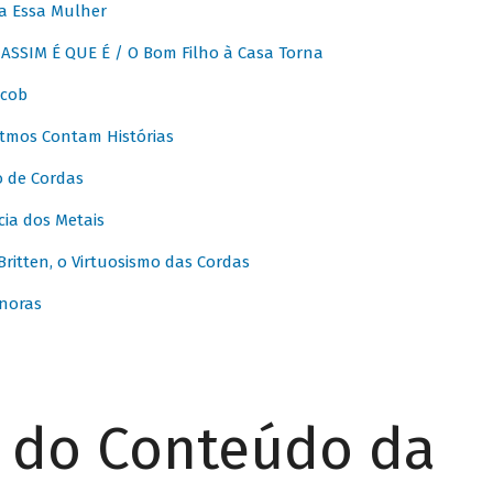
a Essa Mulher
SSIM É QUE É / O Bom Filho à Casa Torna
acob
itmos Contam Histórias
o de Cordas
ia dos Metais
itten, o Virtuosismo das Cordas
noras
r do Conteúdo da