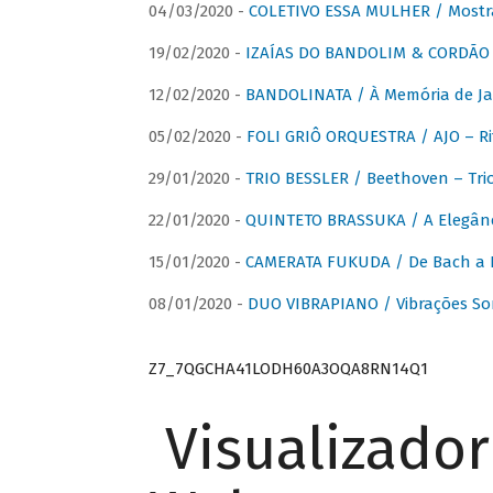
04/03/2020 -
COLETIVO ESSA MULHER / Mostr
19/02/2020 -
IZAÍAS DO BANDOLIM & CORDÃO A
12/02/2020 -
BANDOLINATA / À Memória de J
05/02/2020 -
FOLI GRIÔ ORQUESTRA / AJO – R
29/01/2020 -
TRIO BESSLER / Beethoven – Tri
22/01/2020 -
QUINTETO BRASSUKA / A Elegânc
15/01/2020 -
CAMERATA FUKUDA / De Bach a Br
08/01/2020 -
DUO VIBRAPIANO / Vibrações So
Z7_7QGCHA41LODH60A3OQA8RN14Q1
Visualizado