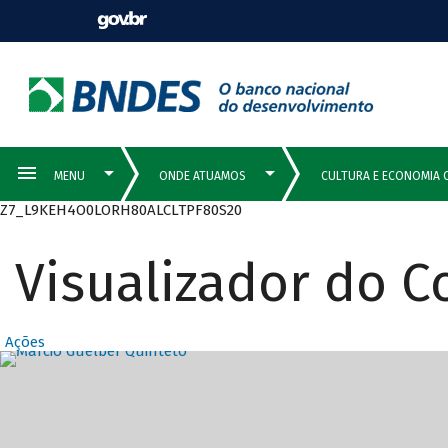
Z7_L9KEH4O0LORH80ALCLTPF80S20
Visualizador do 
Ações
Destaques Prin