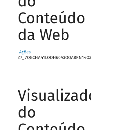
do
Conteúdo
da Web
Ações
Z7_7QGCHA41LODH60A3OQA8RN14Q3
Visualizador
do
Conteúdo