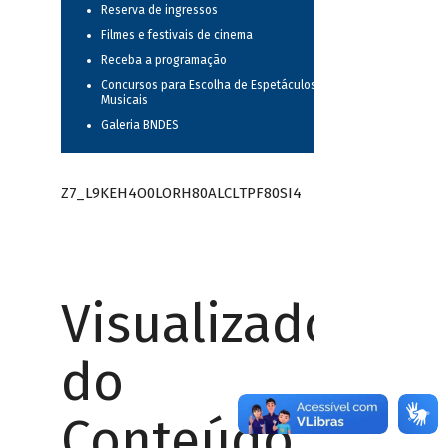
Reserva de ingressos
Filmes e festivais de cinema
Receba a programação
Concursos para Escolha de Espetáculos
Musicais
Galeria BNDES
Z7_L9KEH4O0LORH80ALCLTPF80SI4
Visualizador
do
Conteúdo