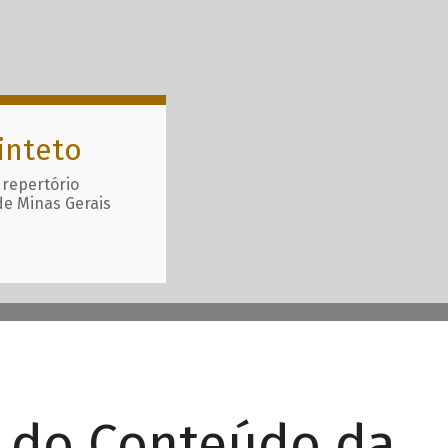
inteto
 repertório
de Minas Gerais
r do Conteúdo da