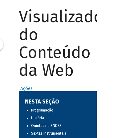
Visualizador
do
Conteúdo
da Web
Ações
NESTA SEÇÃO
Programação
História
Quintas no BNDES
Sextas instrumentais