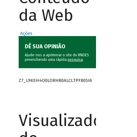
da Web
Ações
DÊ SUA OPINIÃO
Ajude-nos a aprimorar o site do BNDES
preenchendo uma rápida
pesquisa
.
Z7_L9KEH4O0LORH80ALCLTPF80SI6
Visualizador