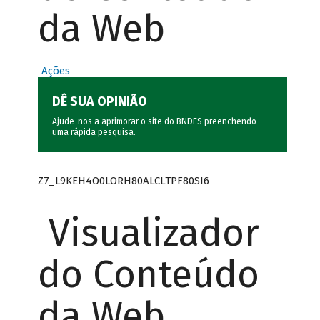
da Web
Ações
DÊ SUA OPINIÃO
Ajude-nos a aprimorar o site do BNDES preenchendo
uma rápida
pesquisa
.
Z7_L9KEH4O0LORH80ALCLTPF80SI6
Visualizador
do Conteúdo
da Web