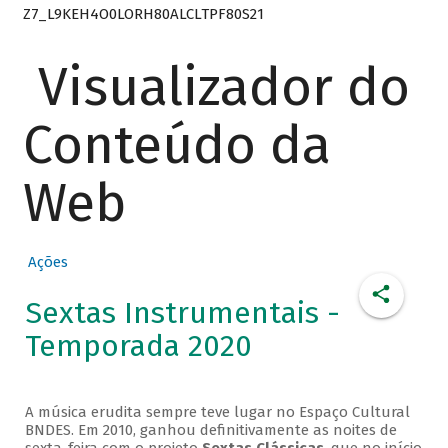
Z7_L9KEH4O0LORH80ALCLTPF80S21
Visualizador do
Conteúdo da
Web
Ações
Sextas Instrumentais -
Temporada 2020
A música erudita sempre teve lugar no Espaço Cultural
BNDES. Em 2010, ganhou definitivamente as noites de