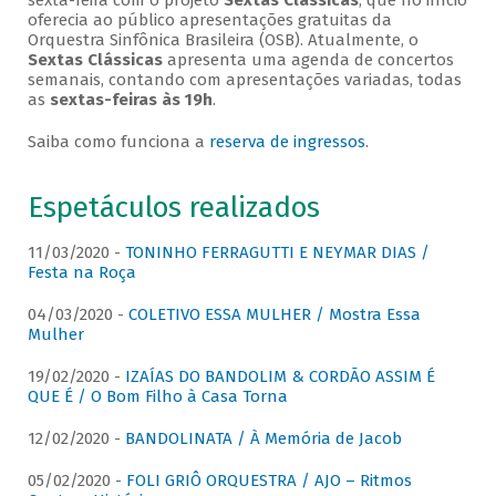
sexta-feira com o projeto
Sextas Clássicas
, que no início
oferecia ao público apresentações gratuitas da
Orquestra Sinfônica Brasileira (OSB). Atualmente, o
Sextas Clássicas
apresenta uma agenda de concertos
semanais, contando com apresentações variadas, todas
as
sextas-feiras às 19h
.
Saiba como funciona a
reserva de ingressos
.
Espetáculos realizados
11/03/2020 -
TONINHO FERRAGUTTI E NEYMAR DIAS /
Festa na Roça
04/03/2020 -
COLETIVO ESSA MULHER / Mostra Essa
Mulher
19/02/2020 -
IZAÍAS DO BANDOLIM & CORDÃO ASSIM É
QUE É / O Bom Filho à Casa Torna
12/02/2020 -
BANDOLINATA / À Memória de Jacob
05/02/2020 -
FOLI GRIÔ ORQUESTRA / AJO – Ritmos