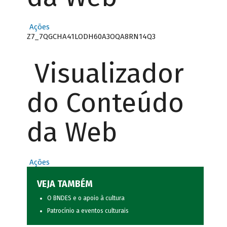
Ações
Z7_7QGCHA41LODH60A3OQA8RN14Q3
Visualizador
do Conteúdo
da Web
Ações
VEJA TAMBÉM
O BNDES e o apoio à cultura
Patrocínio a eventos culturais