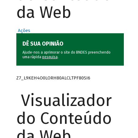
da Web
Ações
DÊ SUA OPINIÃO
Ajude-nos a aprimorar o site do BNDES preenchendo
uma rápida
pesquisa
.
Z7_L9KEH4O0LORH80ALCLTPF80SI6
Visualizador
do Conteúdo
da Web