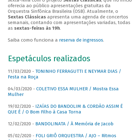
sexta-feira com o projeto
Sextas Clássicas
, que no início
oferecia ao público apresentações gratuitas da
Orquestra Sinfônica Brasileira (OSB). Atualmente, o
Sextas Clássicas
apresenta uma agenda de concertos
semanais, contando com apresentações variadas, todas
as
sextas-feiras às 19h
.
Saiba como funciona a
reserva de ingressos
.
Espetáculos realizados
11/03/2020 -
TONINHO FERRAGUTTI E NEYMAR DIAS /
Festa na Roça
04/03/2020 -
COLETIVO ESSA MULHER / Mostra Essa
Mulher
19/02/2020 -
IZAÍAS DO BANDOLIM & CORDÃO ASSIM É
QUE É / O Bom Filho à Casa Torna
12/02/2020 -
BANDOLINATA / À Memória de Jacob
05/02/2020 -
FOLI GRIÔ ORQUESTRA / AJO – Ritmos