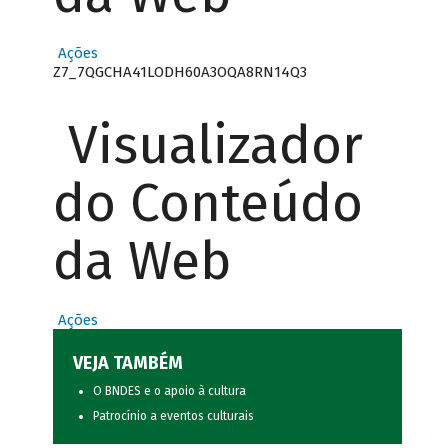
Ações
Z7_7QGCHA41LODH60A3OQA8RN14Q3
Visualizador
do Conteúdo
da Web
Ações
VEJA TAMBÉM
O BNDES e o apoio à cultura
Patrocínio a eventos culturais