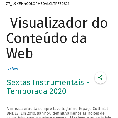
Z7_L9KEH4O0LORH80ALCLTPF80S21
Visualizador do
Conteúdo da
Web
Ações
Sextas Instrumentais -
Temporada 2020
A música erudita sempre teve lugar no Espaço Cultural
BNDES. Em 2010, ganhou definitivamente as noites de