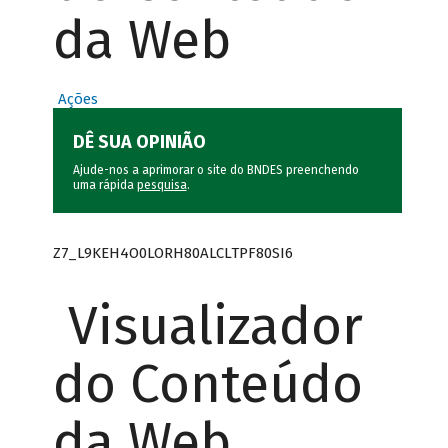
da Web
Ações
DÊ SUA OPINIÃO
Ajude-nos a aprimorar o site do BNDES preenchendo
uma rápida
pesquisa
.
Z7_L9KEH4O0LORH80ALCLTPF80SI6
Visualizador
do Conteúdo
da Web