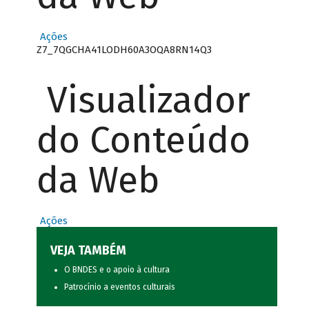
Ações
Z7_7QGCHA41LODH60A3OQA8RN14Q3
Visualizador
do Conteúdo
da Web
Ações
VEJA TAMBÉM
O BNDES e o apoio à cultura
Patrocínio a eventos culturais