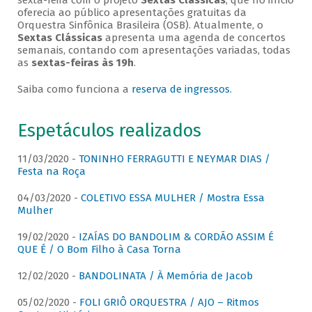
sexta-feira com o projeto
Sextas Clássicas
, que no início
oferecia ao público apresentações gratuitas da
Orquestra Sinfônica Brasileira (OSB). Atualmente, o
Sextas Clássicas
apresenta uma agenda de concertos
semanais, contando com apresentações variadas, todas
as
sextas-feiras às 19h
.
Saiba como funciona a
reserva de ingressos
.
Espetáculos realizados
11/03/2020 -
TONINHO FERRAGUTTI E NEYMAR DIAS /
Festa na Roça
04/03/2020 -
COLETIVO ESSA MULHER / Mostra Essa
Mulher
19/02/2020 -
IZAÍAS DO BANDOLIM & CORDÃO ASSIM É
QUE É / O Bom Filho à Casa Torna
12/02/2020 -
BANDOLINATA / À Memória de Jacob
05/02/2020 -
FOLI GRIÔ ORQUESTRA / AJO – Ritmos