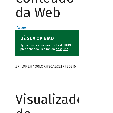
da Web
Ações
DÊ SUA OPINIÃO
Ajude-nos a aprimorar o site do BNDES
preenchendo uma rápida
pesquisa
.
Z7_L9KEH4O0LORH80ALCLTPF80SI6
Visualizador