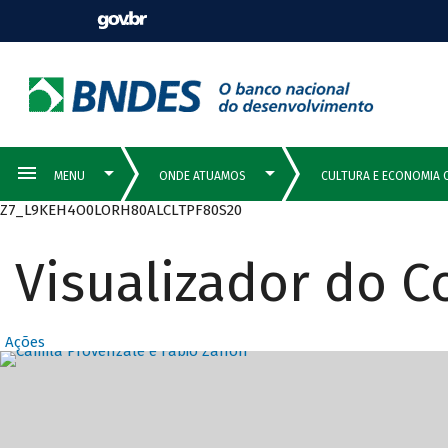
Z7_L9KEH4O0LORH80ALCLTPF80S20
Visualizador do 
Ações
Destaques Prin