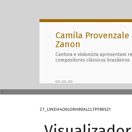
Camila Provenzale 
Zanon
Cantora e violonista apresentam r
compositores clássicos brasileiros
Z7_L9KEH4O0LORH80ALCLTPF80S21
Visualizado