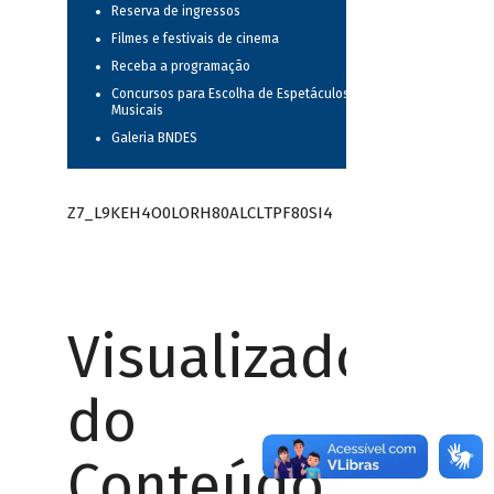
Reserva de ingressos
Filmes e festivais de cinema
Receba a programação
Concursos para Escolha de Espetáculos
Musicais
Galeria BNDES
Z7_L9KEH4O0LORH80ALCLTPF80SI4
Visualizador
do
Conteúdo