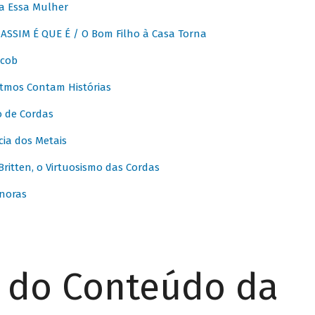
a Essa Mulher
SSIM É QUE É / O Bom Filho à Casa Torna
acob
itmos Contam Histórias
o de Cordas
ia dos Metais
itten, o Virtuosismo das Cordas
noras
r do Conteúdo da