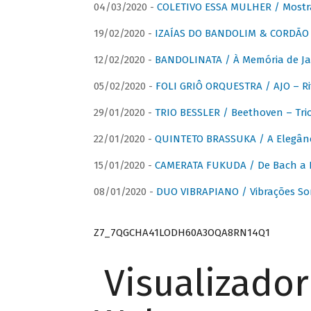
04/03/2020 -
COLETIVO ESSA MULHER / Mostr
19/02/2020 -
IZAÍAS DO BANDOLIM & CORDÃO A
12/02/2020 -
BANDOLINATA / À Memória de J
05/02/2020 -
FOLI GRIÔ ORQUESTRA / AJO – R
29/01/2020 -
TRIO BESSLER / Beethoven – Tri
22/01/2020 -
QUINTETO BRASSUKA / A Elegânc
15/01/2020 -
CAMERATA FUKUDA / De Bach a Br
08/01/2020 -
DUO VIBRAPIANO / Vibrações So
Z7_7QGCHA41LODH60A3OQA8RN14Q1
Visualizado