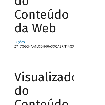
do
Conteúdo
da Web
Ações
Z7_7QGCHA41LODH60A3OQA8RN14Q3
Visualizador
do
Conteúdo