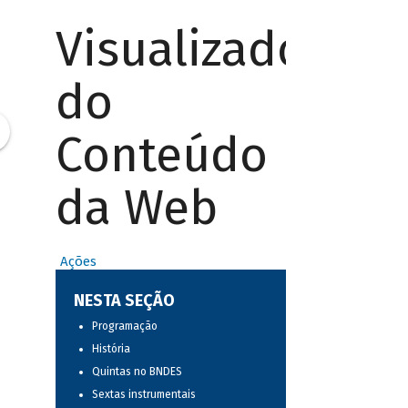
Visualizador
do
Conteúdo
da Web
Ações
NESTA SEÇÃO
Programação
História
Quintas no BNDES
Sextas instrumentais