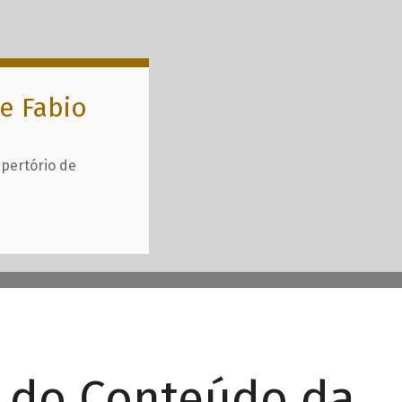
e Fabio
epertório de
r do Conteúdo da