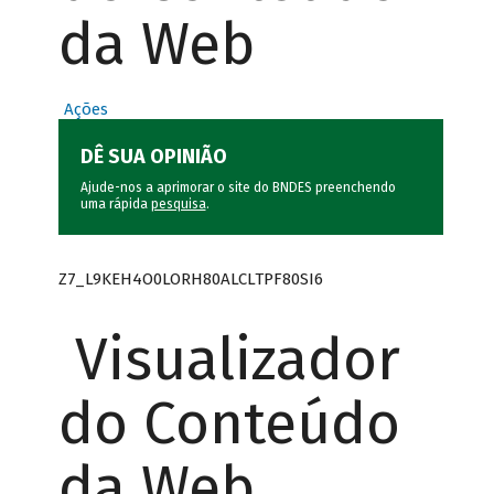
da Web
Ações
DÊ SUA OPINIÃO
Ajude-nos a aprimorar o site do BNDES preenchendo
uma rápida
pesquisa
.
Z7_L9KEH4O0LORH80ALCLTPF80SI6
Visualizador
do Conteúdo
da Web