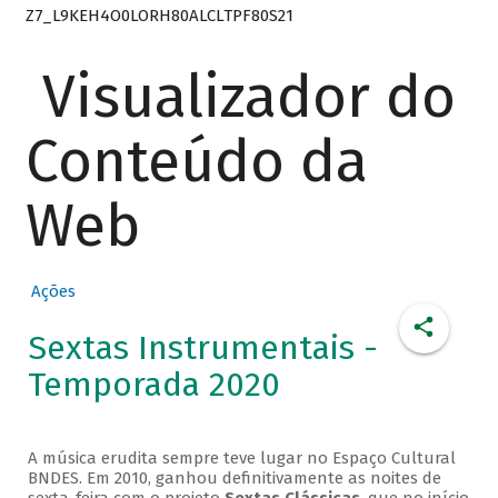
Z7_L9KEH4O0LORH80ALCLTPF80S21
Visualizador do
Conteúdo da
Web
Ações
Sextas Instrumentais -
Temporada 2020
A música erudita sempre teve lugar no Espaço Cultural
BNDES. Em 2010, ganhou definitivamente as noites de