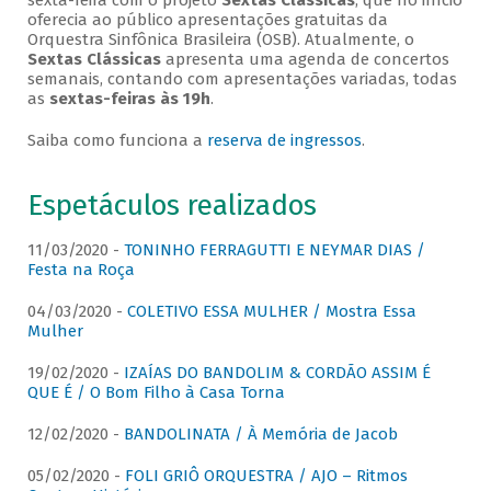
sexta-feira com o projeto
Sextas Clássicas
, que no início
oferecia ao público apresentações gratuitas da
Orquestra Sinfônica Brasileira (OSB). Atualmente, o
Sextas Clássicas
apresenta uma agenda de concertos
semanais, contando com apresentações variadas, todas
as
sextas-feiras às 19h
.
Saiba como funciona a
reserva de ingressos
.
Espetáculos realizados
11/03/2020 -
TONINHO FERRAGUTTI E NEYMAR DIAS /
Festa na Roça
04/03/2020 -
COLETIVO ESSA MULHER / Mostra Essa
Mulher
19/02/2020 -
IZAÍAS DO BANDOLIM & CORDÃO ASSIM É
QUE É / O Bom Filho à Casa Torna
12/02/2020 -
BANDOLINATA / À Memória de Jacob
05/02/2020 -
FOLI GRIÔ ORQUESTRA / AJO – Ritmos