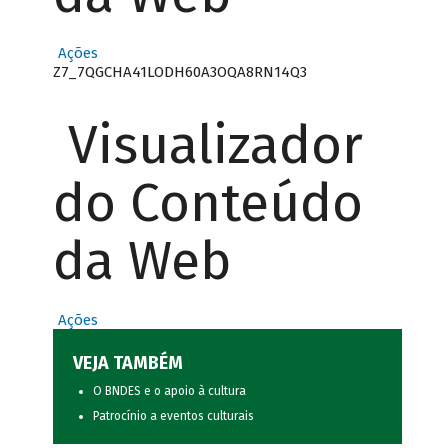
Ações
Z7_7QGCHA41LODH60A3OQA8RN14Q3
Visualizador
do Conteúdo
da Web
Ações
VEJA TAMBÉM
O BNDES e o apoio à cultura
Patrocínio a eventos culturais