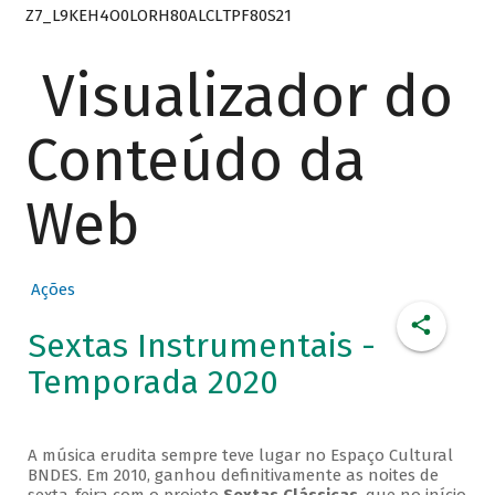
Z7_L9KEH4O0LORH80ALCLTPF80S21
Visualizador do
Conteúdo da
Web
Ações
Sextas Instrumentais -
Temporada 2020
A música erudita sempre teve lugar no Espaço Cultural
BNDES. Em 2010, ganhou definitivamente as noites de