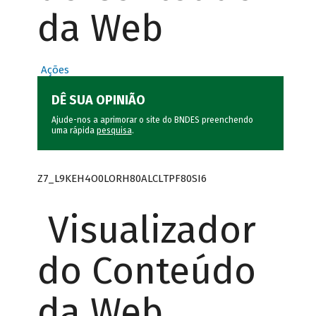
da Web
Ações
DÊ SUA OPINIÃO
Ajude-nos a aprimorar o site do BNDES preenchendo
uma rápida
pesquisa
.
Z7_L9KEH4O0LORH80ALCLTPF80SI6
Visualizador
do Conteúdo
da Web