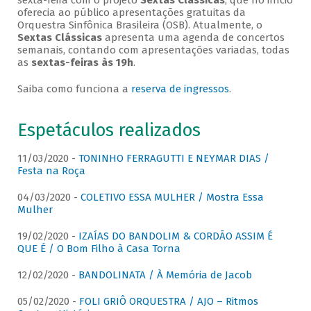
sexta-feira com o projeto
Sextas Clássicas
, que no início
oferecia ao público apresentações gratuitas da
Orquestra Sinfônica Brasileira (OSB). Atualmente, o
Sextas Clássicas
apresenta uma agenda de concertos
semanais, contando com apresentações variadas, todas
as
sextas-feiras às 19h
.
Saiba como funciona a
reserva de ingressos
.
Espetáculos realizados
11/03/2020 -
TONINHO FERRAGUTTI E NEYMAR DIAS /
Festa na Roça
04/03/2020 -
COLETIVO ESSA MULHER / Mostra Essa
Mulher
19/02/2020 -
IZAÍAS DO BANDOLIM & CORDÃO ASSIM É
QUE É / O Bom Filho à Casa Torna
12/02/2020 -
BANDOLINATA / À Memória de Jacob
05/02/2020 -
FOLI GRIÔ ORQUESTRA / AJO – Ritmos