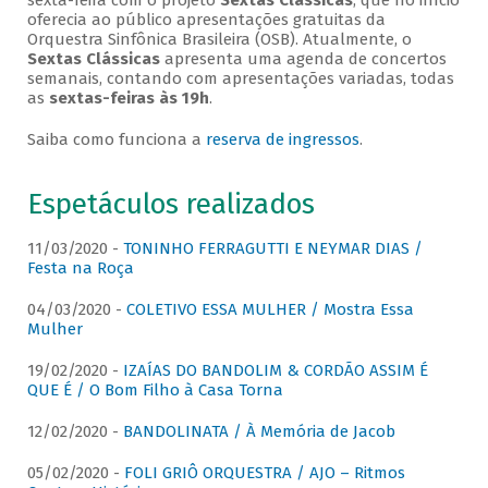
sexta-feira com o projeto
Sextas Clássicas
, que no início
oferecia ao público apresentações gratuitas da
Orquestra Sinfônica Brasileira (OSB). Atualmente, o
Sextas Clássicas
apresenta uma agenda de concertos
semanais, contando com apresentações variadas, todas
as
sextas-feiras às 19h
.
Saiba como funciona a
reserva de ingressos
.
Espetáculos realizados
11/03/2020 -
TONINHO FERRAGUTTI E NEYMAR DIAS /
Festa na Roça
04/03/2020 -
COLETIVO ESSA MULHER / Mostra Essa
Mulher
19/02/2020 -
IZAÍAS DO BANDOLIM & CORDÃO ASSIM É
QUE É / O Bom Filho à Casa Torna
12/02/2020 -
BANDOLINATA / À Memória de Jacob
05/02/2020 -
FOLI GRIÔ ORQUESTRA / AJO – Ritmos