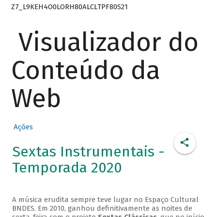
Z7_L9KEH4O0LORH80ALCLTPF80S21
Visualizador do
Conteúdo da
Web
Ações
Sextas Instrumentais -
Temporada 2020
A música erudita sempre teve lugar no Espaço Cultural
BNDES. Em 2010, ganhou definitivamente as noites de