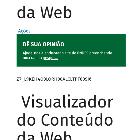
da Web
Ações
DÊ SUA OPINIÃO
Ajude-nos a aprimorar o site do BNDES preenchendo
uma rápida
pesquisa
.
Z7_L9KEH4O0LORH80ALCLTPF80SI6
Visualizador
do Conteúdo
da Web