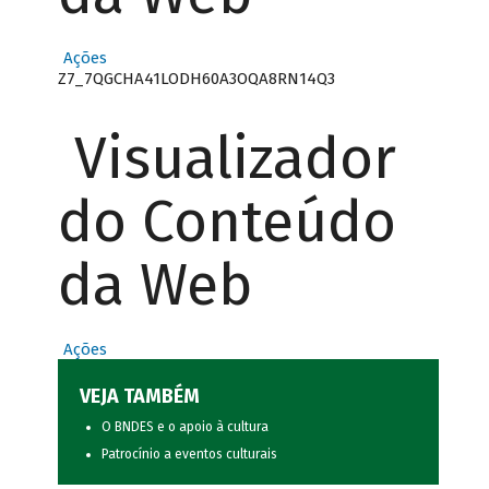
Ações
Z7_7QGCHA41LODH60A3OQA8RN14Q3
Visualizador
do Conteúdo
da Web
Ações
VEJA TAMBÉM
O BNDES e o apoio à cultura
Patrocínio a eventos culturais