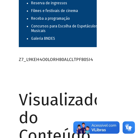
Reserva de ingressos
Filmes e festivais de cinema
Receba a programação
Concursos para Escolha de Espetáculos
Musicais
Galeria BNDES
Z7_L9KEH4O0LORH80ALCLTPF80SI4
Visualizador
do
Conteúdo