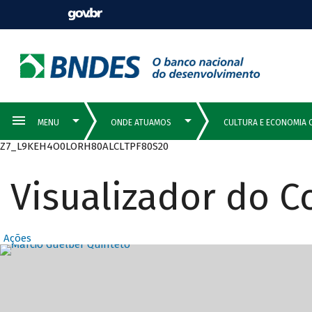
Z7_L9KEH4O0LORH80ALCLTPF80S20
Visualizador do 
Ações
Destaques Prin