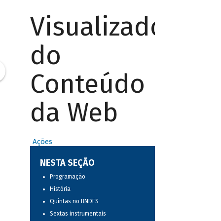
Visualizador
do
Conteúdo
da Web
Ações
NESTA SEÇÃO
Programação
História
Quintas no BNDES
Sextas instrumentais