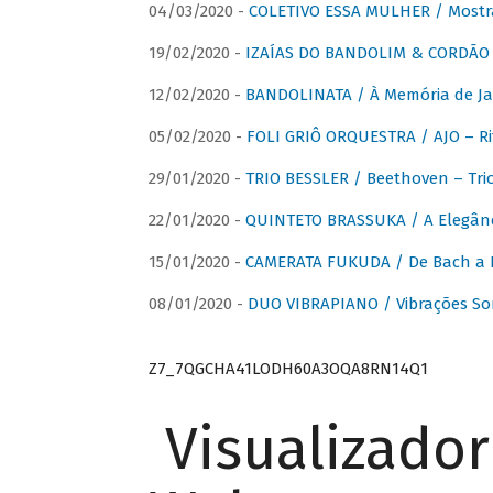
04/03/2020 -
COLETIVO ESSA MULHER / Mostr
19/02/2020 -
IZAÍAS DO BANDOLIM & CORDÃO A
12/02/2020 -
BANDOLINATA / À Memória de J
05/02/2020 -
FOLI GRIÔ ORQUESTRA / AJO – R
29/01/2020 -
TRIO BESSLER / Beethoven – Tri
22/01/2020 -
QUINTETO BRASSUKA / A Elegânc
15/01/2020 -
CAMERATA FUKUDA / De Bach a Br
08/01/2020 -
DUO VIBRAPIANO / Vibrações So
Z7_7QGCHA41LODH60A3OQA8RN14Q1
Visualizado