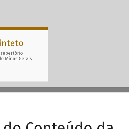
inteto
 repertório
de Minas Gerais
r do Conteúdo da