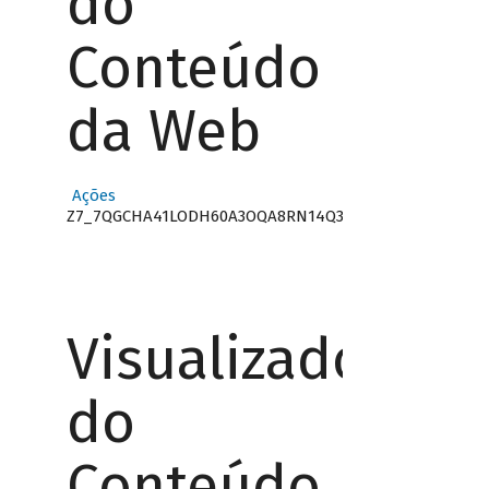
do
Conteúdo
da Web
Ações
Z7_7QGCHA41LODH60A3OQA8RN14Q3
Visualizador
do
Conteúdo