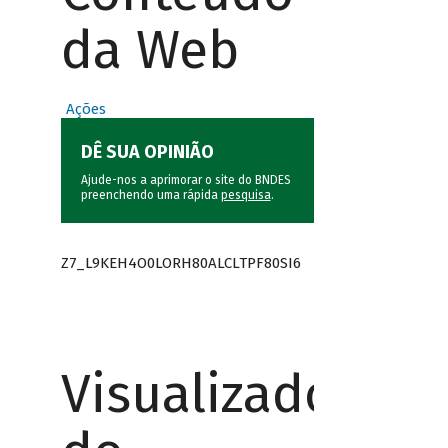
da Web
Ações
DÊ SUA OPINIÃO
Ajude-nos a aprimorar o site do BNDES
preenchendo uma rápida
pesquisa
.
Z7_L9KEH4O0LORH80ALCLTPF80SI6
Visualizador