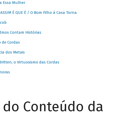
a Essa Mulher
SSIM É QUE É / O Bom Filho à Casa Torna
acob
itmos Contam Histórias
o de Cordas
ia dos Metais
itten, o Virtuosismo das Cordas
noras
r do Conteúdo da