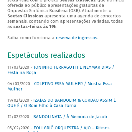
sexta-feira com o projeto
Sextas Clássicas
, que no início
oferecia ao público apresentações gratuitas da
Orquestra Sinfônica Brasileira (OSB). Atualmente, o
Sextas Clássicas
apresenta uma agenda de concertos
semanais, contando com apresentações variadas, todas
as
sextas-feiras às 19h
.
Saiba como funciona a
reserva de ingressos
.
Espetáculos realizados
11/03/2020 -
TONINHO FERRAGUTTI E NEYMAR DIAS /
Festa na Roça
04/03/2020 -
COLETIVO ESSA MULHER / Mostra Essa
Mulher
19/02/2020 -
IZAÍAS DO BANDOLIM & CORDÃO ASSIM É
QUE É / O Bom Filho à Casa Torna
12/02/2020 -
BANDOLINATA / À Memória de Jacob
05/02/2020 -
FOLI GRIÔ ORQUESTRA / AJO – Ritmos