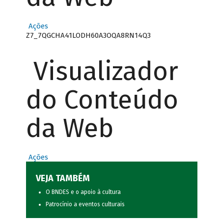
Ações
Z7_7QGCHA41LODH60A3OQA8RN14Q3
Visualizador
do Conteúdo
da Web
Ações
VEJA TAMBÉM
O BNDES e o apoio à cultura
Patrocínio a eventos culturais