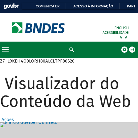
COMUNICA BR
ACESSO À INFORMAÇÃO
PARTI
ENGLISH
ACESSIBILIDADE
A+
A-
Busca
Z7_L9KEH4O0LORH80ALCLTPF80S20
Visualizador do
Conteúdo da Web
Ações
Destaques Prin