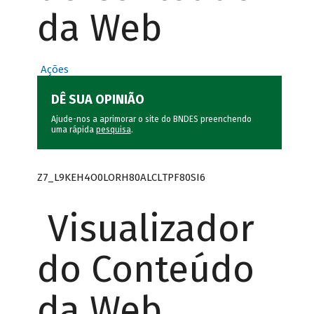
da Web
Ações
DÊ SUA OPINIÃO
Ajude-nos a aprimorar o site do BNDES preenchendo
uma rápida
pesquisa
.
Z7_L9KEH4O0LORH80ALCLTPF80SI6
Visualizador
do Conteúdo
da Web