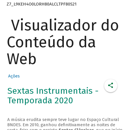
Z7_L9KEH4O0LORH80ALCLTPF80S21
Visualizador do
Conteúdo da
Web
Ações
Sextas Instrumentais -
Temporada 2020
A música erudita sempre teve lugar no Espaço Cultural
BNDES. Em 2010, ganhou definitivamente as noites de