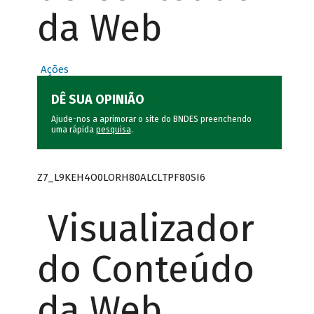
da Web
Ações
DÊ SUA OPINIÃO
Ajude-nos a aprimorar o site do BNDES preenchendo
uma rápida
pesquisa
.
Z7_L9KEH4O0LORH80ALCLTPF80SI6
Visualizador
do Conteúdo
da Web