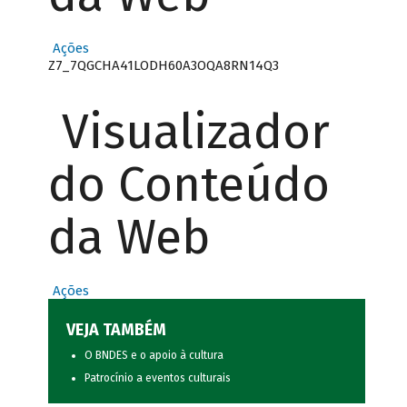
Ações
Z7_7QGCHA41LODH60A3OQA8RN14Q3
Visualizador
do Conteúdo
da Web
Ações
VEJA TAMBÉM
O BNDES e o apoio à cultura
Patrocínio a eventos culturais