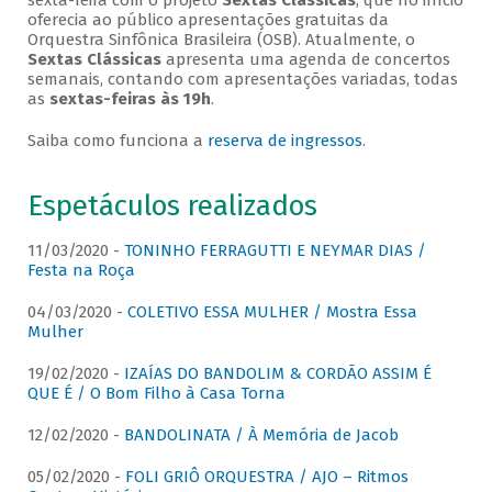
sexta-feira com o projeto
Sextas Clássicas
, que no início
oferecia ao público apresentações gratuitas da
Orquestra Sinfônica Brasileira (OSB). Atualmente, o
Sextas Clássicas
apresenta uma agenda de concertos
semanais, contando com apresentações variadas, todas
as
sextas-feiras às 19h
.
Saiba como funciona a
reserva de ingressos
.
Espetáculos realizados
11/03/2020 -
TONINHO FERRAGUTTI E NEYMAR DIAS /
Festa na Roça
04/03/2020 -
COLETIVO ESSA MULHER / Mostra Essa
Mulher
19/02/2020 -
IZAÍAS DO BANDOLIM & CORDÃO ASSIM É
QUE É / O Bom Filho à Casa Torna
12/02/2020 -
BANDOLINATA / À Memória de Jacob
05/02/2020 -
FOLI GRIÔ ORQUESTRA / AJO – Ritmos