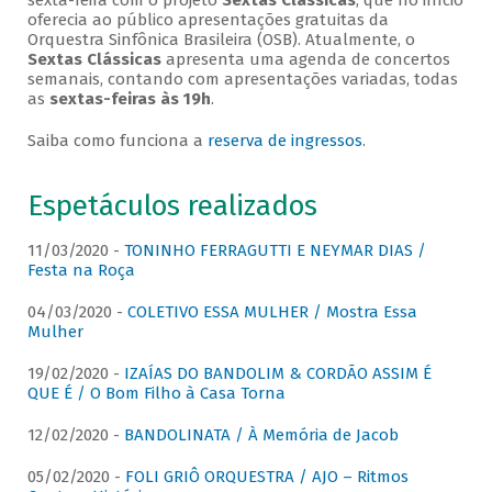
sexta-feira com o projeto
Sextas Clássicas
, que no início
oferecia ao público apresentações gratuitas da
Orquestra Sinfônica Brasileira (OSB). Atualmente, o
Sextas Clássicas
apresenta uma agenda de concertos
semanais, contando com apresentações variadas, todas
as
sextas-feiras às 19h
.
Saiba como funciona a
reserva de ingressos
.
Espetáculos realizados
11/03/2020 -
TONINHO FERRAGUTTI E NEYMAR DIAS /
Festa na Roça
04/03/2020 -
COLETIVO ESSA MULHER / Mostra Essa
Mulher
19/02/2020 -
IZAÍAS DO BANDOLIM & CORDÃO ASSIM É
QUE É / O Bom Filho à Casa Torna
12/02/2020 -
BANDOLINATA / À Memória de Jacob
05/02/2020 -
FOLI GRIÔ ORQUESTRA / AJO – Ritmos