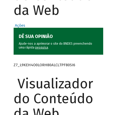
da Web
Ações
DÊ SUA OPINIÃO
Ajude-nos a aprimorar o site do BNDES preenchendo
uma rápida
pesquisa
.
Z7_L9KEH4O0LORH80ALCLTPF80SI6
Visualizador
do Conteúdo
da Web