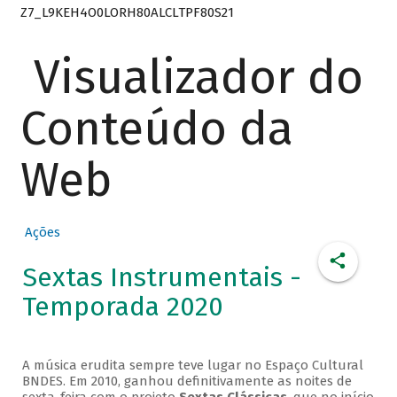
Z7_L9KEH4O0LORH80ALCLTPF80S21
Visualizador do
Conteúdo da
Web
Ações
Sextas Instrumentais -
Temporada 2020
A música erudita sempre teve lugar no Espaço Cultural
BNDES. Em 2010, ganhou definitivamente as noites de