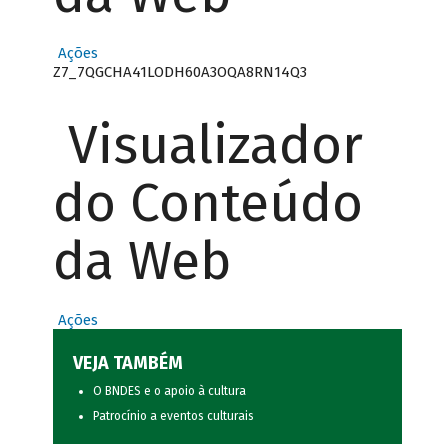
Ações
Z7_7QGCHA41LODH60A3OQA8RN14Q3
Visualizador
do Conteúdo
da Web
Ações
VEJA TAMBÉM
O BNDES e o apoio à cultura
Patrocínio a eventos culturais