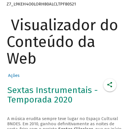
Z7_L9KEH4O0LORH80ALCLTPF80S21
Visualizador do
Conteúdo da
Web
Ações
Sextas Instrumentais -
Temporada 2020
A música erudita sempre teve lugar no Espaço Cultural
BNDES. Em 2010, ganhou definitivamente as noites de