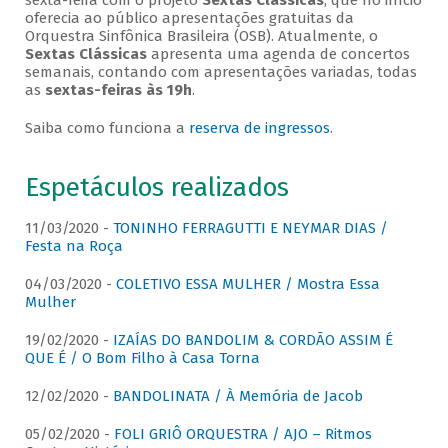
sexta-feira com o projeto
Sextas Clássicas
, que no início
oferecia ao público apresentações gratuitas da
Orquestra Sinfônica Brasileira (OSB). Atualmente, o
Sextas Clássicas
apresenta uma agenda de concertos
semanais, contando com apresentações variadas, todas
as
sextas-feiras às 19h
.
Saiba como funciona a
reserva de ingressos
.
Espetáculos realizados
11/03/2020 -
TONINHO FERRAGUTTI E NEYMAR DIAS /
Festa na Roça
04/03/2020 -
COLETIVO ESSA MULHER / Mostra Essa
Mulher
19/02/2020 -
IZAÍAS DO BANDOLIM & CORDÃO ASSIM É
QUE É / O Bom Filho à Casa Torna
12/02/2020 -
BANDOLINATA / À Memória de Jacob
05/02/2020 -
FOLI GRIÔ ORQUESTRA / AJO – Ritmos