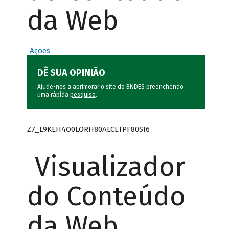
da Web
Ações
DÊ SUA OPINIÃO
Ajude-nos a aprimorar o site do BNDES preenchendo
uma rápida
pesquisa
.
Z7_L9KEH4O0LORH80ALCLTPF80SI6
Visualizador
do Conteúdo
da Web