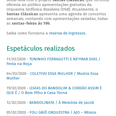
sexta-feira com o projeto
Sextas Clássicas
, que no início
oferecia ao público apresentações gratuitas da
Orquestra Sinfônica Brasileira (OSB). Atualmente, o
Sextas Clássicas
apresenta uma agenda de concertos
semanais, contando com apresentações variadas, todas
as
sextas-feiras às 19h
.
Saiba como funciona a
reserva de ingressos
.
Espetáculos realizados
11/03/2020 -
TONINHO FERRAGUTTI E NEYMAR DIAS /
Festa na Roça
04/03/2020 -
COLETIVO ESSA MULHER / Mostra Essa
Mulher
19/02/2020 -
IZAÍAS DO BANDOLIM & CORDÃO ASSIM É
QUE É / O Bom Filho à Casa Torna
12/02/2020 -
BANDOLINATA / À Memória de Jacob
05/02/2020 -
FOLI GRIÔ ORQUESTRA / AJO – Ritmos