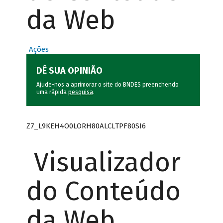
da Web
Ações
DÊ SUA OPINIÃO
Ajude-nos a aprimorar o site do BNDES preenchendo
uma rápida
pesquisa
.
Z7_L9KEH4O0LORH80ALCLTPF80SI6
Visualizador
do Conteúdo
da Web