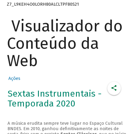
Z7_L9KEH4O0LORH80ALCLTPF80S21
Visualizador do
Conteúdo da
Web
Ações
Sextas Instrumentais -
Temporada 2020
A música erudita sempre teve lugar no Espaço Cultural
BNDES. Em 2010, ganhou definitivamente as noites de