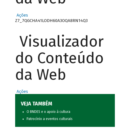
Ações
Z7_7QGCHA41LODH60A3OQA8RN14Q3
Visualizador
do Conteúdo
da Web
Ações
VEJA TAMBÉM
O BNDES e o apoio à cultura
Patrocínio a eventos culturais