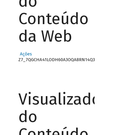
do
Conteúdo
da Web
Ações
Z7_7QGCHA41LODH60A3OQA8RN14Q3
Visualizador
do
Conteúdo