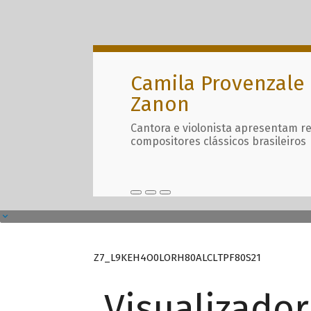
Camila Provenzale 
Zanon
Cantora e violonista apresentam r
compositores clássicos brasileiros
Z7_L9KEH4O0LORH80ALCLTPF80S21
Visualizado