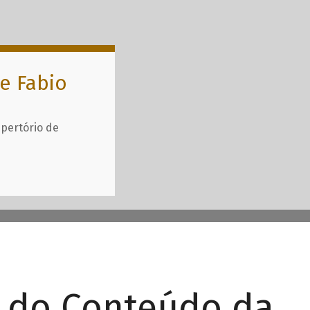
e Fabio
epertório de
r do Conteúdo da