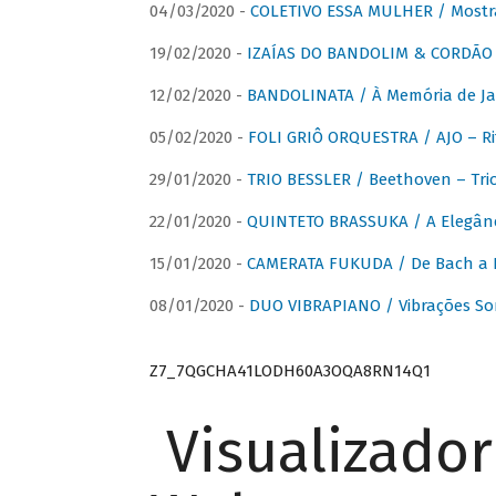
04/03/2020 -
COLETIVO ESSA MULHER / Mostr
19/02/2020 -
IZAÍAS DO BANDOLIM & CORDÃO A
12/02/2020 -
BANDOLINATA / À Memória de J
05/02/2020 -
FOLI GRIÔ ORQUESTRA / AJO – R
29/01/2020 -
TRIO BESSLER / Beethoven – Tri
22/01/2020 -
QUINTETO BRASSUKA / A Elegânc
15/01/2020 -
CAMERATA FUKUDA / De Bach a Br
08/01/2020 -
DUO VIBRAPIANO / Vibrações So
Z7_7QGCHA41LODH60A3OQA8RN14Q1
Visualizado