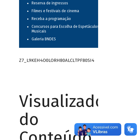
Reserva de ingressos
Filmes e festivais de cinema
Receba a programação
Concursos para Escolha de Espetáculos
Musicais
Galeria BNDES
Z7_L9KEH4O0LORH80ALCLTPF80SI4
Visualizador
do
Conteúdo