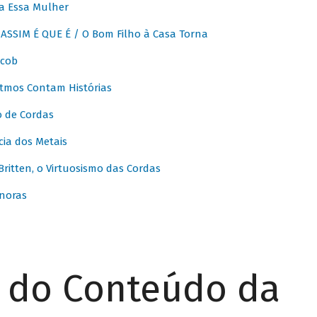
a Essa Mulher
SSIM É QUE É / O Bom Filho à Casa Torna
acob
itmos Contam Histórias
o de Cordas
ia dos Metais
itten, o Virtuosismo das Cordas
noras
r do Conteúdo da