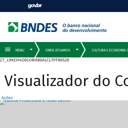
Z7_L9KEH4O0LORH80ALCLTPF80S20
Visualizador do 
Ações
Destaques Prin