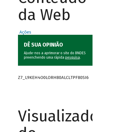
da Web
Ações
DÊ SUA OPINIÃO
Ajude-nos a aprimorar o site do BNDES
preenchendo uma rápida
pesquisa
.
Z7_L9KEH4O0LORH80ALCLTPF80SI6
Visualizador