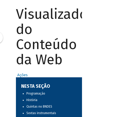
Visualizador
do
Conteúdo
da Web
Ações
NESTA SEÇÃO
Programação
História
Quintas no BNDES
Sextas instrumentais