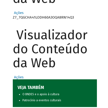
Ações
Z7_7QGCHA41LODH60A3OQA8RN14Q3
Visualizador
do Conteúdo
da Web
Ações
VEJA TAMBÉM
O BNDES e o apoio à cultura
Patrocínio a eventos culturais