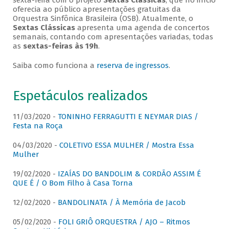
sexta-feira com o projeto
Sextas Clássicas
, que no início
oferecia ao público apresentações gratuitas da
Orquestra Sinfônica Brasileira (OSB). Atualmente, o
Sextas Clássicas
apresenta uma agenda de concertos
semanais, contando com apresentações variadas, todas
as
sextas-feiras às 19h
.
Saiba como funciona a
reserva de ingressos
.
Espetáculos realizados
11/03/2020 -
TONINHO FERRAGUTTI E NEYMAR DIAS /
Festa na Roça
04/03/2020 -
COLETIVO ESSA MULHER / Mostra Essa
Mulher
19/02/2020 -
IZAÍAS DO BANDOLIM & CORDÃO ASSIM É
QUE É / O Bom Filho à Casa Torna
12/02/2020 -
BANDOLINATA / À Memória de Jacob
05/02/2020 -
FOLI GRIÔ ORQUESTRA / AJO – Ritmos