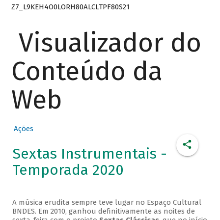
Z7_L9KEH4O0LORH80ALCLTPF80S21
Visualizador do
Conteúdo da
Web
Ações
Sextas Instrumentais -
Temporada 2020
A música erudita sempre teve lugar no Espaço Cultural
BNDES. Em 2010, ganhou definitivamente as noites de