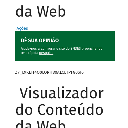
da Web
Ações
DÊ SUA OPINIÃO
Ajude-nos a aprimorar o site do BNDES preenchendo
uma rápida
pesquisa
.
Z7_L9KEH4O0LORH80ALCLTPF80SI6
Visualizador
do Conteúdo
da Web