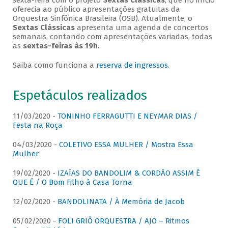
sexta-feira com o projeto
Sextas Clássicas
, que no início
oferecia ao público apresentações gratuitas da
Orquestra Sinfônica Brasileira (OSB). Atualmente, o
Sextas Clássicas
apresenta uma agenda de concertos
semanais, contando com apresentações variadas, todas
as
sextas-feiras às 19h
.
Saiba como funciona a
reserva de ingressos
.
Espetáculos realizados
11/03/2020 -
TONINHO FERRAGUTTI E NEYMAR DIAS /
Festa na Roça
04/03/2020 -
COLETIVO ESSA MULHER / Mostra Essa
Mulher
19/02/2020 -
IZAÍAS DO BANDOLIM & CORDÃO ASSIM É
QUE É / O Bom Filho à Casa Torna
12/02/2020 -
BANDOLINATA / À Memória de Jacob
05/02/2020 -
FOLI GRIÔ ORQUESTRA / AJO – Ritmos