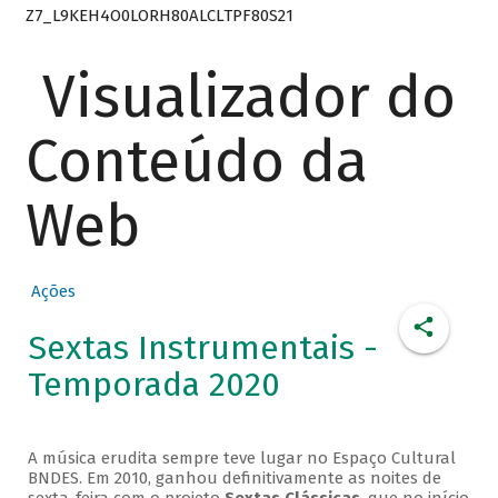
Z7_L9KEH4O0LORH80ALCLTPF80S21
Visualizador do
Conteúdo da
Web
Ações
Sextas Instrumentais -
Temporada 2020
A música erudita sempre teve lugar no Espaço Cultural
BNDES. Em 2010, ganhou definitivamente as noites de