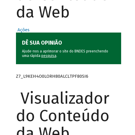
da Web
Ações
DÊ SUA OPINIÃO
Ajude-nos a aprimorar o site do BNDES preenchendo
uma rápida
pesquisa
.
Z7_L9KEH4O0LORH80ALCLTPF80SI6
Visualizador
do Conteúdo
da Web