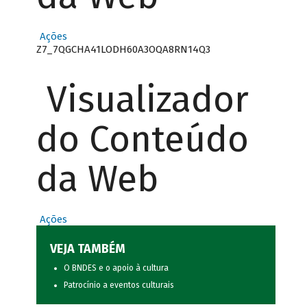
Ações
Z7_7QGCHA41LODH60A3OQA8RN14Q3
Visualizador
do Conteúdo
da Web
Ações
VEJA TAMBÉM
O BNDES e o apoio à cultura
Patrocínio a eventos culturais