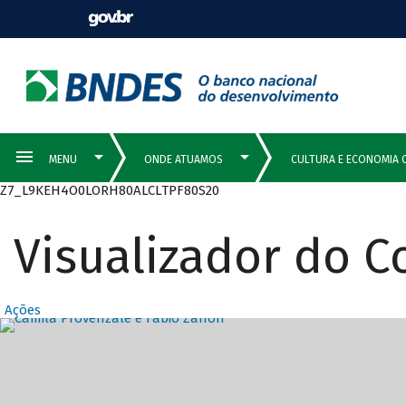
Z7_L9KEH4O0LORH80ALCLTPF80S20
Visualizador do 
Ações
Destaques Prin