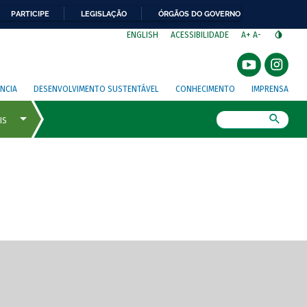
PARTICIPE
LEGISLAÇÃO
ÓRGÃOS DO GOVERNO
⁣
ENGLISH
ACESSIBILIDADE
A+
A-
NCIA
DESENVOLVIMENTO SUSTENTÁVEL
CONHECIMENTO
IMPRENSA
Busca
gem de tela