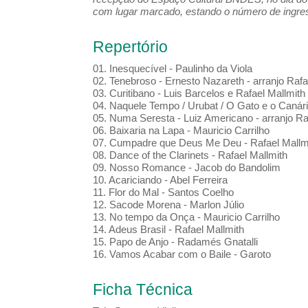
com lugar marcado, estando o número de ingress
Repertório
01. Inesquecível - Paulinho da Viola
02. Tenebroso - Ernesto Nazareth - arranjo Rafa
03. Curitibano - Luis Barcelos e Rafael Mallmith
04. Naquele Tempo / Urubat / O Gato e o Canári
05. Numa Seresta - Luiz Americano - arranjo Ra
06. Baixaria na Lapa - Mauricio Carrilho
07. Cumpadre que Deus Me Deu - Rafael Mallmi
08. Dance of the Clarinets - Rafael Mallmith
09. Nosso Romance - Jacob do Bandolim
10. Acariciando - Abel Ferreira
11. Flor do Mal - Santos Coelho
12. Sacode Morena - Marlon Júlio
13. No tempo da Onça - Mauricio Carrilho
14. Adeus Brasil - Rafael Mallmith
15. Papo de Anjo - Radamés Gnatalli
16. Vamos Acabar com o Baile - Garoto
Ficha Técnica