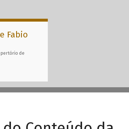
e Fabio
epertório de
r do Conteúdo da