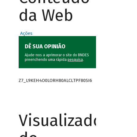
da Web
Ações
DÊ SUA OPINIÃO
Ajude-nos a aprimorar o site do BNDES
preenchendo uma rápida
pesquisa
.
Z7_L9KEH4O0LORH80ALCLTPF80SI6
Visualizador