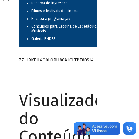
Reserva de ingressos
Filmes e festivais de cinema
Receba a programação
Concursos para Escolha de Espetáculos
Musicais
Galeria BNDES
Z7_L9KEH4O0LORH80ALCLTPF80SI4
Visualizador
do
Conteúdo