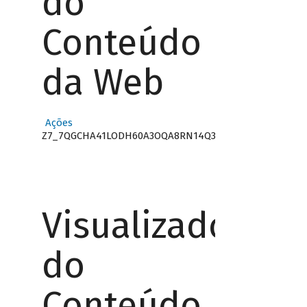
do
Conteúdo
da Web
Ações
Z7_7QGCHA41LODH60A3OQA8RN14Q3
Visualizador
do
Conteúdo