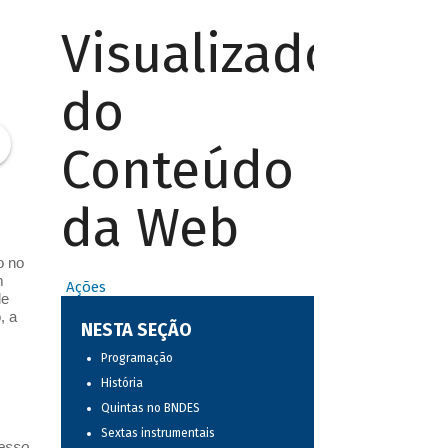
Visualizador
do
Conteúdo
da Web
o no
m
Ações
de
, a
NESTA SEÇÃO
Programação
História
Quintas no BNDES
Sextas instrumentais
resso