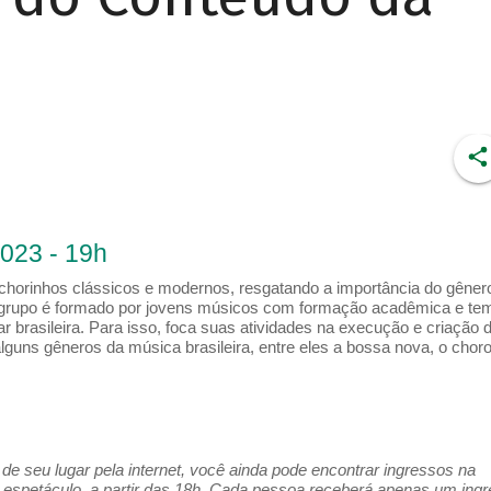
2023 - 19h
chorinhos clássicos e modernos, resgatando a importância do gêner
o grupo é formado por jovens músicos com formação acadêmica e te
r brasileira. Para isso, foca suas atividades na execução e criação 
guns gêneros da música brasileira, entre eles a bossa nova, o choro
e seu lugar pela internet, você ainda pode encontrar ingressos na
espetáculo, a partir das 18h. Cada pessoa receberá apenas um ing