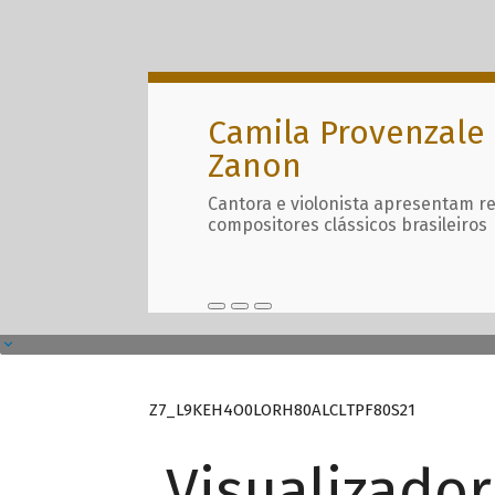
Camila Provenzale 
Zanon
Cantora e violonista apresentam r
compositores clássicos brasileiros
Z7_L9KEH4O0LORH80ALCLTPF80S21
Visualizado