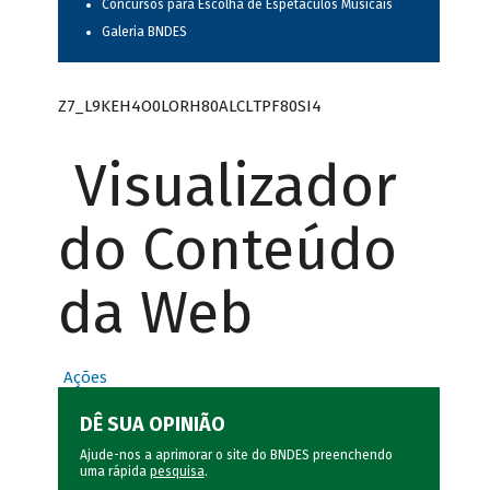
Concursos para Escolha de Espetáculos Musicais
Galeria BNDES
Z7_L9KEH4O0LORH80ALCLTPF80SI4
Visualizador
do Conteúdo
da Web
Ações
DÊ SUA OPINIÃO
Ajude-nos a aprimorar o site do BNDES preenchendo
uma rápida
pesquisa
.