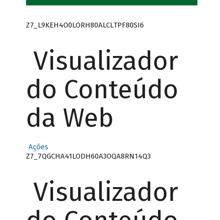
Z7_L9KEH4O0LORH80ALCLTPF80SI6
Visualizador
do Conteúdo
da Web
Ações
Z7_7QGCHA41LODH60A3OQA8RN14Q3
Visualizador