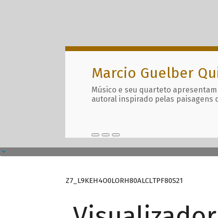
Marcio Guelber Qu
Músico e seu quarteto apresentam
autoral inspirado pelas paisagens 
Z7_L9KEH4O0LORH80ALCLTPF80S21
Visualizado