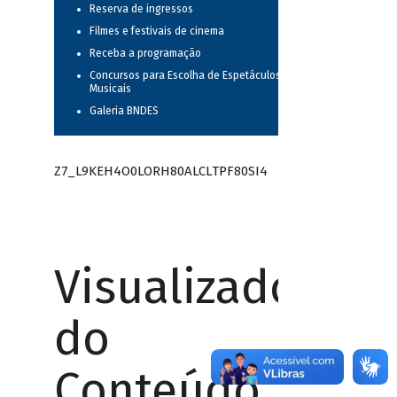
Reserva de ingressos
Filmes e festivais de cinema
Receba a programação
Concursos para Escolha de Espetáculos
Musicais
Galeria BNDES
Z7_L9KEH4O0LORH80ALCLTPF80SI4
Visualizador
do
Conteúdo