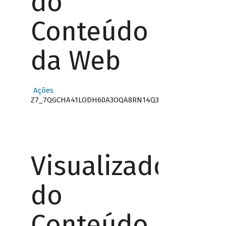
do
Conteúdo
da Web
Ações
Z7_7QGCHA41LODH60A3OQA8RN14Q3
Visualizador
do
Conteúdo