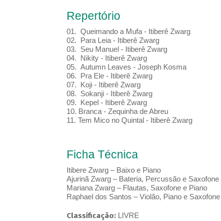
Repertório
01. Queimando a Mufa - Itiberê Zwarg
02. Para Leia - Itiberê Zwarg
03. Seu Manuel - Itiberê Zwarg
04. Nikity - Itiberê Zwarg
05. Autumn Leaves - Joseph Kosma
06. Pra Ele - Itiberê Zwarg
07. Koji - Itiberê Zwarg
08. Sokanji - Itiberê Zwarg
09. Kepel - Itiberê Zwarg
10. Branca - Zequinha de Abreu
11. Tem Mico no Quintal - Itiberê Zwarg
Ficha Técnica
Itibere Zwarg – Baixo e Piano
Ajurinã Zwarg – Bateria, Percussão e Saxofone
Mariana Zwarg – Flautas, Saxofone e Piano
Raphael dos Santos – Violão, Piano e Saxofone
Classificação:
LIVRE