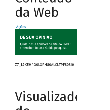
da Web
Ações
DÊ SUA OPINIÃO
Ajude-nos a aprimorar o site do BNDES
preenchendo uma rápida
pesquisa
.
Z7_L9KEH4O0LORH80ALCLTPF80SI6
Visualizador