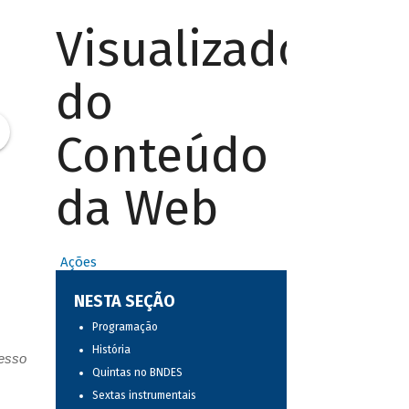
Visualizador
do
Conteúdo
da Web
Ações
NESTA SEÇÃO
Programação
História
resso
Quintas no BNDES
Sextas instrumentais