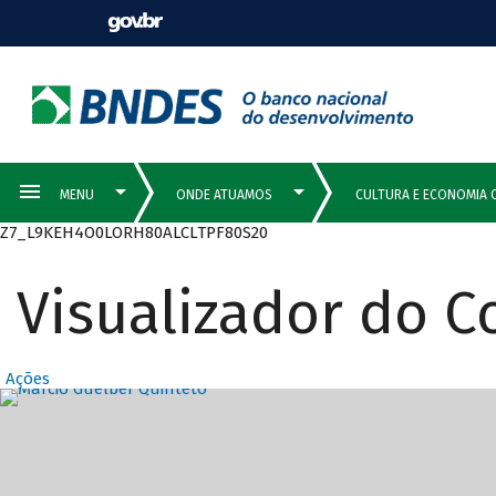
Z7_L9KEH4O0LORH80ALCLTPF80S20
Visualizador do 
Ações
Destaques Prin