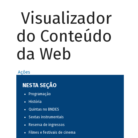
Visualizador
do Conteúdo
da Web
Ações
NESTA SEÇÃO
Programação
História
Quintas no BNDES
Sextas instrumentais
Reserva de ingressos
Filmes e festivais de cinema