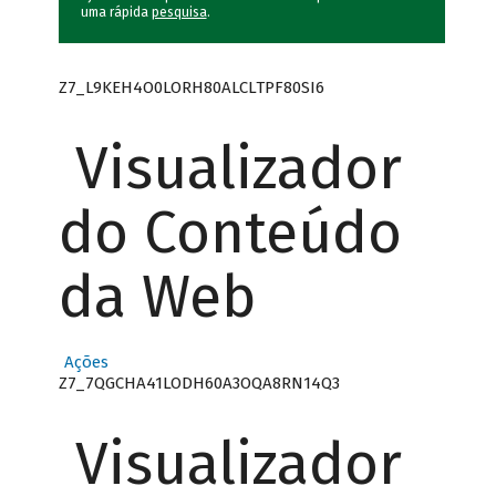
uma rápida
pesquisa
.
Z7_L9KEH4O0LORH80ALCLTPF80SI6
Visualizador
do Conteúdo
da Web
Ações
Z7_7QGCHA41LODH60A3OQA8RN14Q3
Visualizador