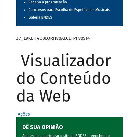
Receba a programação
Concursos para Escolha de Espetáculos Musicais
Galeria BNDES
Z7_L9KEH4O0LORH80ALCLTPF80SI4
Visualizador
do Conteúdo
da Web
Ações
DÊ SUA OPINIÃO
Ajude-nos a aprimorar o site do BNDES preenchendo