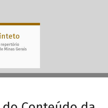
inteto
 repertório
de Minas Gerais
r do Conteúdo da