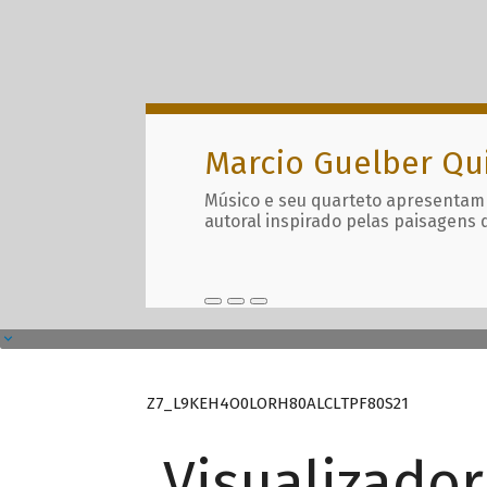
Marcio Guelber Qu
Músico e seu quarteto apresentam
autoral inspirado pelas paisagens 
Z7_L9KEH4O0LORH80ALCLTPF80S21
Visualizado