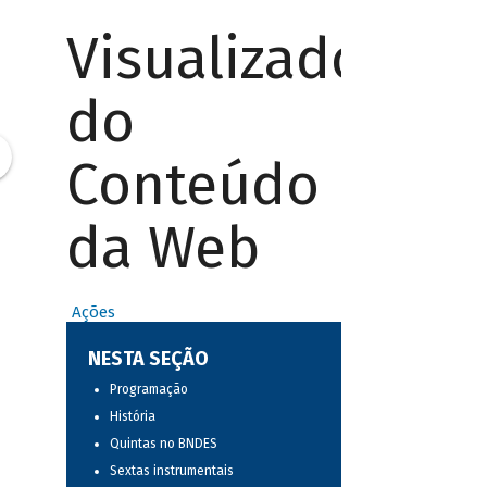
Visualizador
do
Conteúdo
da Web
Ações
NESTA SEÇÃO
Programação
História
Quintas no BNDES
Sextas instrumentais