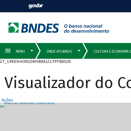
Z7_L9KEH4O0LORH80ALCLTPF80S20
Visualizador do 
Ações
Destaques Prin