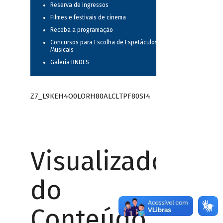
Reserva de ingressos
Filmes e festivais de cinema
Receba a programação
Concursos para Escolha de Espetáculos
Musicais
Galeria BNDES
Z7_L9KEH4O0LORH80ALCLTPF80SI4
Visualizador
do
Conteúdo