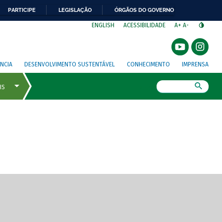
PARTICIPE
LEGISLAÇÃO
ÓRGÃOS DO GOVERNO
⁣
ENGLISH
ACESSIBILIDADE
A+
A-
NCIA
DESENVOLVIMENTO SUSTENTÁVEL
CONHECIMENTO
IMPRENSA
Busca
gem de tela