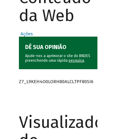
da Web
Ações
DÊ SUA OPINIÃO
Ajude-nos a aprimorar o site do BNDES
preenchendo uma rápida
pesquisa
.
Z7_L9KEH4O0LORH80ALCLTPF80SI6
Visualizador