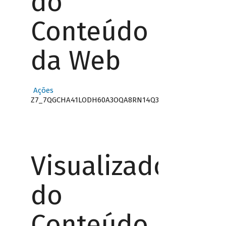
do
Conteúdo
da Web
Ações
Z7_7QGCHA41LODH60A3OQA8RN14Q3
Visualizador
do
Conteúdo