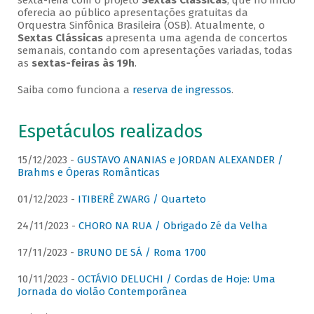
sexta-feira com o projeto
Sextas Clássicas
, que no início
oferecia ao público apresentações gratuitas da
Orquestra Sinfônica Brasileira (OSB). Atualmente, o
Sextas Clássicas
apresenta uma agenda de concertos
semanais, contando com apresentações variadas, todas
as
sextas-feiras às 19h
.
Saiba como funciona a
reserva de ingressos
.
Espetáculos realizados
15/12/2023 -
GUSTAVO ANANIAS e JORDAN ALEXANDER /
Brahms e Óperas Românticas
01/12/2023 -
ITIBERÊ ZWARG / Quarteto
24/11/2023 -
CHORO NA RUA / Obrigado Zé da Velha
17/11/2023 -
BRUNO DE SÁ / Roma 1700
10/11/2023 -
OCTÁVIO DELUCHI / Cordas de Hoje: Uma
Jornada do violão Contemporânea