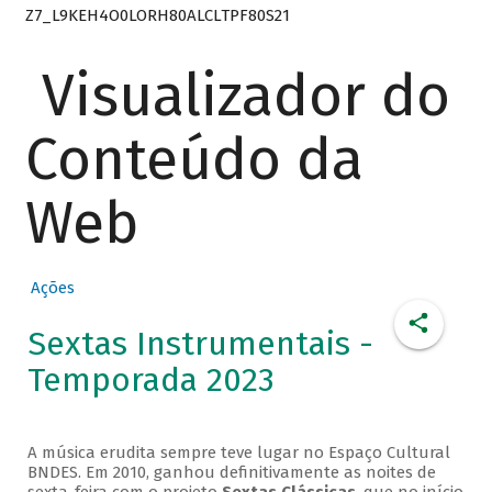
Z7_L9KEH4O0LORH80ALCLTPF80S21
Visualizador do
Conteúdo da
Web
Ações
Sextas Instrumentais -
Temporada 2023
A música erudita sempre teve lugar no Espaço Cultural
BNDES. Em 2010, ganhou definitivamente as noites de