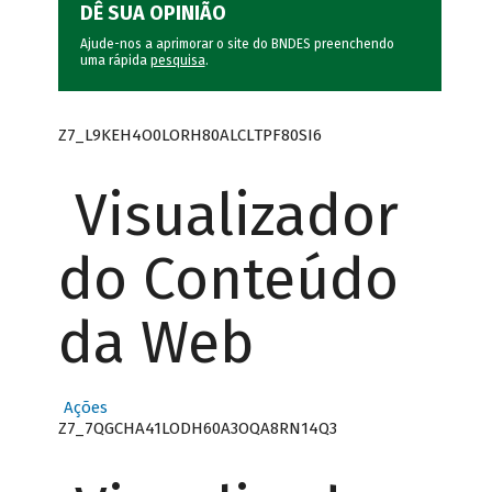
DÊ SUA OPINIÃO
Ajude-nos a aprimorar o site do BNDES preenchendo
uma rápida
pesquisa
.
Z7_L9KEH4O0LORH80ALCLTPF80SI6
Visualizador
do Conteúdo
da Web
Ações
Z7_7QGCHA41LODH60A3OQA8RN14Q3