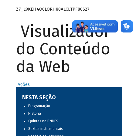
Z7_L9KEH4O0LORH80ALCLTPF80S27
Visualizador
do Conteúdo
da Web
Ações
NESTA SEÇÃO
Programação
História
Quintas no BNDES
Sextas instrumentais