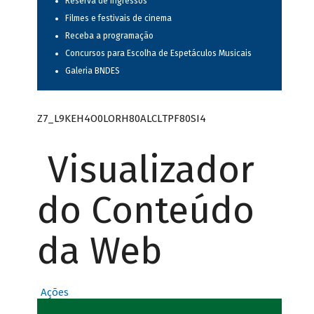
Reserva de ingressos
Filmes e festivais de cinema
Receba a programação
Concursos para Escolha de Espetáculos Musicais
Galeria BNDES
Z7_L9KEH4O0LORH80ALCLTPF80SI4
Visualizador
do Conteúdo
da Web
Ações