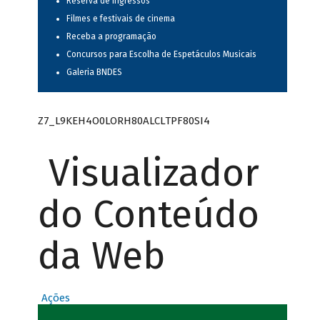
Reserva de ingressos
Filmes e festivais de cinema
Receba a programação
Concursos para Escolha de Espetáculos Musicais
Galeria BNDES
Z7_L9KEH4O0LORH80ALCLTPF80SI4
Visualizador
do Conteúdo
da Web
Ações