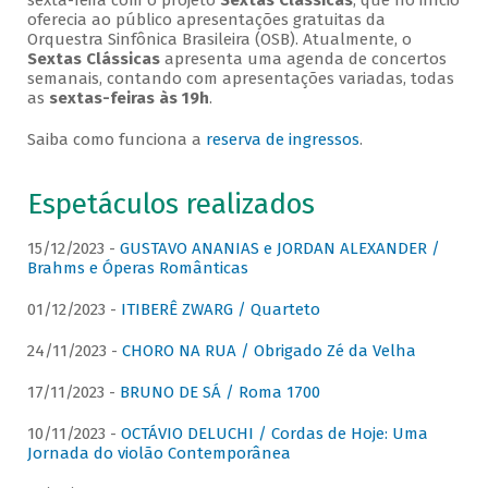
sexta-feira com o projeto
Sextas Clássicas
, que no início
oferecia ao público apresentações gratuitas da
Orquestra Sinfônica Brasileira (OSB). Atualmente, o
Sextas Clássicas
apresenta uma agenda de concertos
semanais, contando com apresentações variadas, todas
as
sextas-feiras às 19h
.
Saiba como funciona a
reserva de ingressos
.
Espetáculos realizados
15/12/2023 -
GUSTAVO ANANIAS e JORDAN ALEXANDER /
Brahms e Óperas Românticas
01/12/2023 -
ITIBERÊ ZWARG / Quarteto
24/11/2023 -
CHORO NA RUA / Obrigado Zé da Velha
17/11/2023 -
BRUNO DE SÁ / Roma 1700
10/11/2023 -
OCTÁVIO DELUCHI / Cordas de Hoje: Uma
Jornada do violão Contemporânea