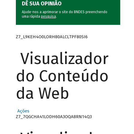
DÊ SUA OPINIÃO
Ajude-nos a aprimorar o site do BNDES preenchendo
uma rápida
pesquisa
.
Z7_L9KEH4O0LORH80ALCLTPF80SI6
Visualizador
do Conteúdo
da Web
Ações
Z7_7QGCHA41LODH60A3OQA8RN14Q3