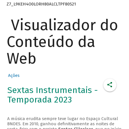
Z7_L9KEH4O0LORH80ALCLTPF80S21
Visualizador do
Conteúdo da
Web
Ações
Sextas Instrumentais -
Temporada 2023
A música erudita sempre teve lugar no Espaço Cultural
BNDES. Em 2010, ganhou definitivamente as noites de