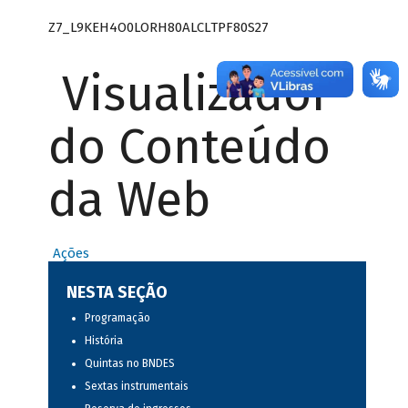
Z7_L9KEH4O0LORH80ALCLTPF80S27
Visualizador
do Conteúdo
da Web
Ações
NESTA SEÇÃO
Programação
História
Quintas no BNDES
Sextas instrumentais