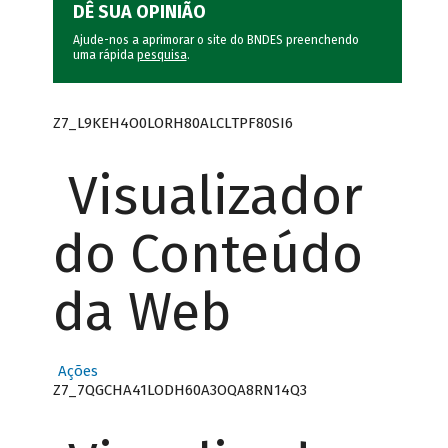
DÊ SUA OPINIÃO
Ajude-nos a aprimorar o site do BNDES preenchendo
uma rápida
pesquisa
.
Z7_L9KEH4O0LORH80ALCLTPF80SI6
Visualizador
do Conteúdo
da Web
Ações
Z7_7QGCHA41LODH60A3OQA8RN14Q3