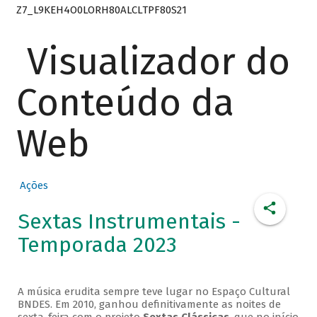
Z7_L9KEH4O0LORH80ALCLTPF80S21
Visualizador do
Conteúdo da
Web
Ações
Sextas Instrumentais -
Temporada 2023
A música erudita sempre teve lugar no Espaço Cultural
BNDES. Em 2010, ganhou definitivamente as noites de