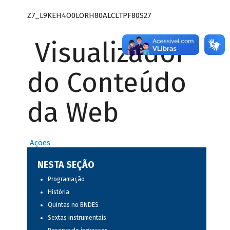
Z7_L9KEH4O0LORH80ALCLTPF80S27
Visualizador
do Conteúdo
da Web
Ações
NESTA SEÇÃO
Programação
História
Quintas no BNDES
Sextas instrumentais