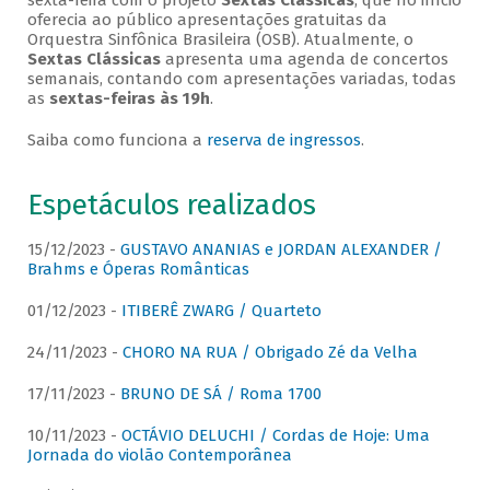
sexta-feira com o projeto
Sextas Clássicas
, que no início
oferecia ao público apresentações gratuitas da
Orquestra Sinfônica Brasileira (OSB). Atualmente, o
Sextas Clássicas
apresenta uma agenda de concertos
semanais, contando com apresentações variadas, todas
as
sextas-feiras às 19h
.
Saiba como funciona a
reserva de ingressos
.
Espetáculos realizados
15/12/2023 -
GUSTAVO ANANIAS e JORDAN ALEXANDER /
Brahms e Óperas Românticas
01/12/2023 -
ITIBERÊ ZWARG / Quarteto
24/11/2023 -
CHORO NA RUA / Obrigado Zé da Velha
17/11/2023 -
BRUNO DE SÁ / Roma 1700
10/11/2023 -
OCTÁVIO DELUCHI / Cordas de Hoje: Uma
Jornada do violão Contemporânea