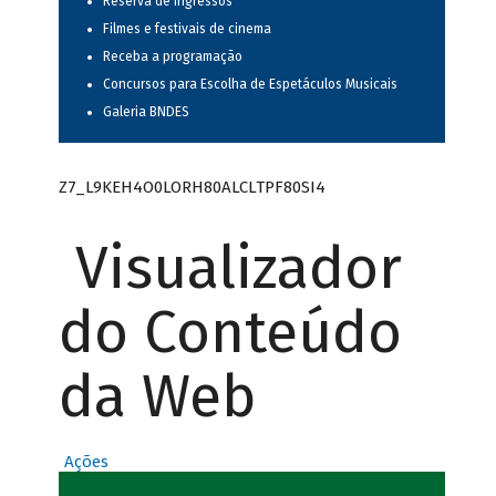
Reserva de ingressos
Filmes e festivais de cinema
Receba a programação
Concursos para Escolha de Espetáculos Musicais
Galeria BNDES
Z7_L9KEH4O0LORH80ALCLTPF80SI4
Visualizador
do Conteúdo
da Web
Ações