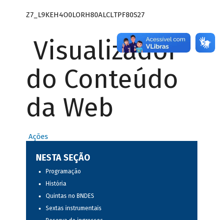
Z7_L9KEH4O0LORH80ALCLTPF80S27
Visualizador
do Conteúdo
da Web
Ações
NESTA SEÇÃO
Programação
História
Quintas no BNDES
Sextas instrumentais