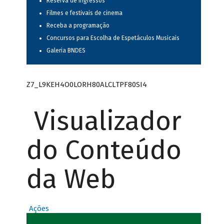
Reserva de ingressos
Filmes e festivais de cinema
Receba a programação
Concursos para Escolha de Espetáculos Musicais
Galeria BNDES
Z7_L9KEH4O0LORH80ALCLTPF80SI4
Visualizador
do Conteúdo
da Web
Ações