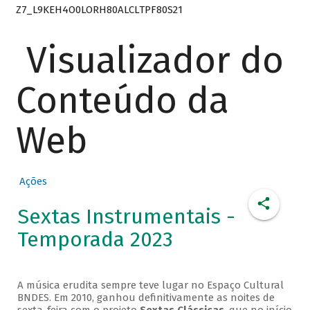
Z7_L9KEH4O0LORH80ALCLTPF80S21
Visualizador do
Conteúdo da
Web
Ações
Sextas Instrumentais -
Temporada 2023
A música erudita sempre teve lugar no Espaço Cultural
BNDES. Em 2010, ganhou definitivamente as noites de