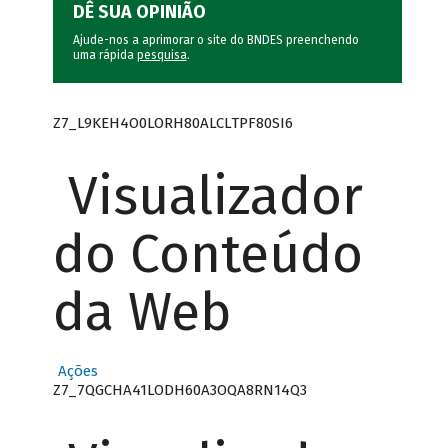
DÊ SUA OPINIÃO
Ajude-nos a aprimorar o site do BNDES preenchendo
uma rápida
pesquisa
.
Z7_L9KEH4O0LORH80ALCLTPF80SI6
Visualizador
do Conteúdo
da Web
Ações
Z7_7QGCHA41LODH60A3OQA8RN14Q3