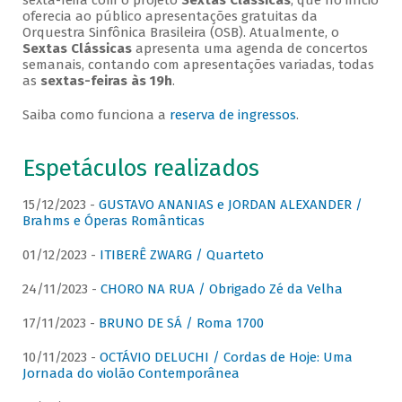
sexta-feira com o projeto
Sextas Clássicas
, que no início
oferecia ao público apresentações gratuitas da
Orquestra Sinfônica Brasileira (OSB). Atualmente, o
Sextas Clássicas
apresenta uma agenda de concertos
semanais, contando com apresentações variadas, todas
as
sextas-feiras às 19h
.
Saiba como funciona a
reserva de ingressos
.
Espetáculos realizados
15/12/2023 -
GUSTAVO ANANIAS e JORDAN ALEXANDER /
Brahms e Óperas Românticas
01/12/2023 -
ITIBERÊ ZWARG / Quarteto
24/11/2023 -
CHORO NA RUA / Obrigado Zé da Velha
17/11/2023 -
BRUNO DE SÁ / Roma 1700
10/11/2023 -
OCTÁVIO DELUCHI / Cordas de Hoje: Uma
Jornada do violão Contemporânea