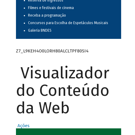
Reserva de ingressos
Filmes e festivais de cinema
Receba a programação
Concursos para Escolha de Espetáculos Musicais
Galeria BNDES
Z7_L9KEH4O0LORH80ALCLTPF80SI4
Visualizador
do Conteúdo
da Web
Ações