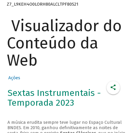
Z7_L9KEH4O0LORH80ALCLTPF80S21
Visualizador do
Conteúdo da
Web
Ações
Sextas Instrumentais -
Temporada 2023
A música erudita sempre teve lugar no Espaço Cultural
BNDES. Em 2010, ganhou definitivamente as noites de