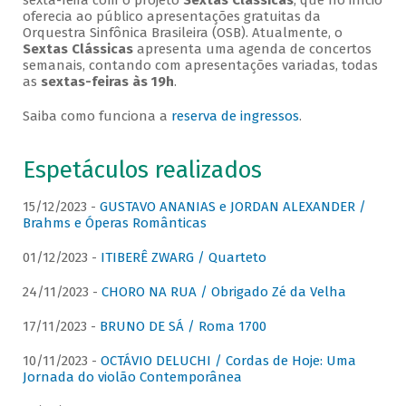
sexta-feira com o projeto
Sextas Clássicas
, que no início
oferecia ao público apresentações gratuitas da
Orquestra Sinfônica Brasileira (OSB). Atualmente, o
Sextas Clássicas
apresenta uma agenda de concertos
semanais, contando com apresentações variadas, todas
as
sextas-feiras às 19h
.
Saiba como funciona a
reserva de ingressos
.
Espetáculos realizados
15/12/2023 -
GUSTAVO ANANIAS e JORDAN ALEXANDER /
Brahms e Óperas Românticas
01/12/2023 -
ITIBERÊ ZWARG / Quarteto
24/11/2023 -
CHORO NA RUA / Obrigado Zé da Velha
17/11/2023 -
BRUNO DE SÁ / Roma 1700
10/11/2023 -
OCTÁVIO DELUCHI / Cordas de Hoje: Uma
Jornada do violão Contemporânea