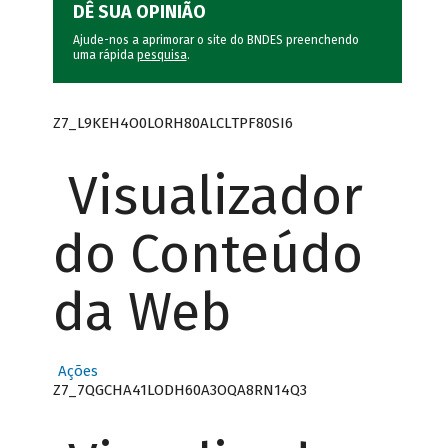
DÊ SUA OPINIÃO
Ajude-nos a aprimorar o site do BNDES preenchendo
uma rápida
pesquisa
.
Z7_L9KEH4O0LORH80ALCLTPF80SI6
Visualizador
do Conteúdo
da Web
Ações
Z7_7QGCHA41LODH60A3OQA8RN14Q3