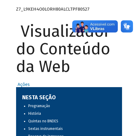
Z7_L9KEH4O0LORH80ALCLTPF80S27
Visualizador
do Conteúdo
da Web
Ações
NESTA SEÇÃO
Programação
História
Quintas no BNDES
Sextas instrumentais