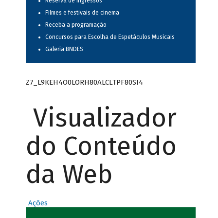
Reserva de ingressos
Filmes e festivais de cinema
Receba a programação
Concursos para Escolha de Espetáculos Musicais
Galeria BNDES
Z7_L9KEH4O0LORH80ALCLTPF80SI4
Visualizador
do Conteúdo
da Web
Ações