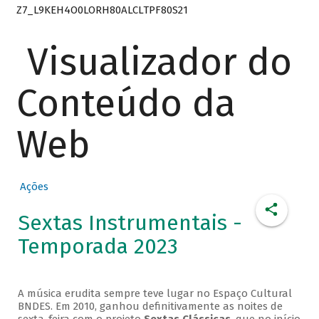
Z7_L9KEH4O0LORH80ALCLTPF80S21
Visualizador do
Conteúdo da
Web
Ações
Sextas Instrumentais -
Temporada 2023
A música erudita sempre teve lugar no Espaço Cultural
BNDES. Em 2010, ganhou definitivamente as noites de