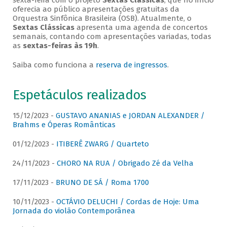
sexta-feira com o projeto
Sextas Clássicas
, que no início
oferecia ao público apresentações gratuitas da
Orquestra Sinfônica Brasileira (OSB). Atualmente, o
Sextas Clássicas
apresenta uma agenda de concertos
semanais, contando com apresentações variadas, todas
as
sextas-feiras às 19h
.
Saiba como funciona a
reserva de ingressos
.
Espetáculos realizados
15/12/2023 -
GUSTAVO ANANIAS e JORDAN ALEXANDER /
Brahms e Óperas Românticas
01/12/2023 -
ITIBERÊ ZWARG / Quarteto
24/11/2023 -
CHORO NA RUA / Obrigado Zé da Velha
17/11/2023 -
BRUNO DE SÁ / Roma 1700
10/11/2023 -
OCTÁVIO DELUCHI / Cordas de Hoje: Uma
Jornada do violão Contemporânea