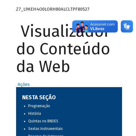
Z7_L9KEH4O0LORH80ALCLTPF80S27
Visualizador
do Conteúdo
da Web
Ações
NESTA SEÇÃO
Programação
História
Quintas no BNDES
Sextas instrumentais