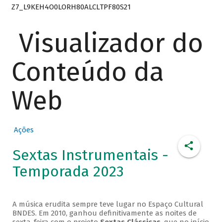
Z7_L9KEH4O0LORH80ALCLTPF80S21
Visualizador do
Conteúdo da
Web
Ações
Sextas Instrumentais -
Temporada 2023
A música erudita sempre teve lugar no Espaço Cultural
BNDES. Em 2010, ganhou definitivamente as noites de