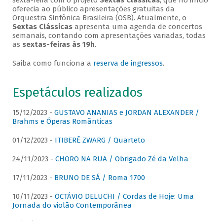
sexta-feira com o projeto
Sextas Clássicas
, que no início
oferecia ao público apresentações gratuitas da
Orquestra Sinfônica Brasileira (OSB). Atualmente, o
Sextas Clássicas
apresenta uma agenda de concertos
semanais, contando com apresentações variadas, todas
as
sextas-feiras às 19h
.
Saiba como funciona a
reserva de ingressos
.
Espetáculos realizados
15/12/2023 -
GUSTAVO ANANIAS e JORDAN ALEXANDER /
Brahms e Óperas Românticas
01/12/2023 -
ITIBERÊ ZWARG / Quarteto
24/11/2023 -
CHORO NA RUA / Obrigado Zé da Velha
17/11/2023 -
BRUNO DE SÁ / Roma 1700
10/11/2023 -
OCTÁVIO DELUCHI / Cordas de Hoje: Uma
Jornada do violão Contemporânea