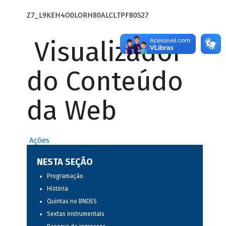
Z7_L9KEH4O0LORH80ALCLTPF80S27
Visualizador
do Conteúdo
da Web
Ações
NESTA SEÇÃO
Programação
História
Quintas no BNDES
Sextas instrumentais