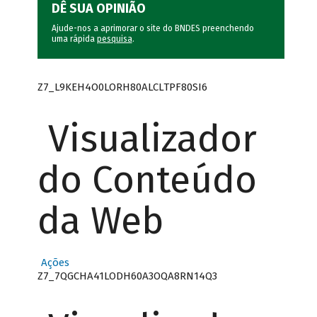
DÊ SUA OPINIÃO
Ajude-nos a aprimorar o site do BNDES preenchendo
uma rápida
pesquisa
.
Z7_L9KEH4O0LORH80ALCLTPF80SI6
Visualizador
do Conteúdo
da Web
Ações
Z7_7QGCHA41LODH60A3OQA8RN14Q3