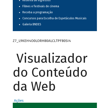
Reserva de ingressos
Filmes e festivais de cinema
Receba a programação
Concursos para Escolha de Espetáculos Musicais
Galeria BNDES
Z7_L9KEH4O0LORH80ALCLTPF80SI4
Visualizador
do Conteúdo
da Web
Ações