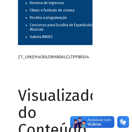
Reserva de ingressos
Filmes e festivais de cinema
Receba a programação
Concursos para Escolha de Espetáculos
Musicais
Galeria BNDES
Z7_L9KEH4O0LORH80ALCLTPF80SI4
Visualizador
do
Conteúdo