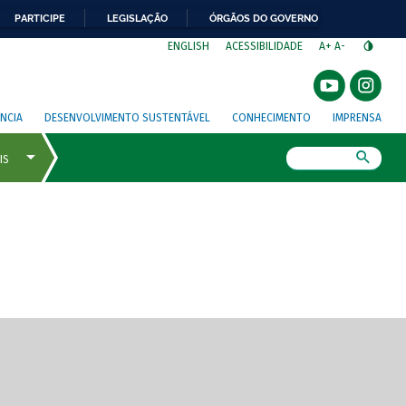
PARTICIPE
LEGISLAÇÃO
ÓRGÃOS DO GOVERNO
⁣
ENGLISH
ACESSIBILIDADE
A+
A-
NCIA
DESENVOLVIMENTO SUSTENTÁVEL
CONHECIMENTO
IMPRENSA
Busca
gem de tela