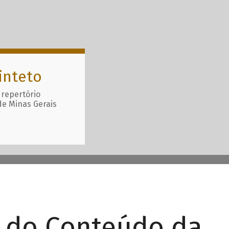
inteto
 repertório
de Minas Gerais
r do Conteúdo da