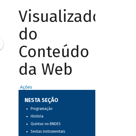
Visualizador
do
Conteúdo
da Web
Ações
NESTA SEÇÃO
Programação
História
Quintas no BNDES
Sextas instrumentais