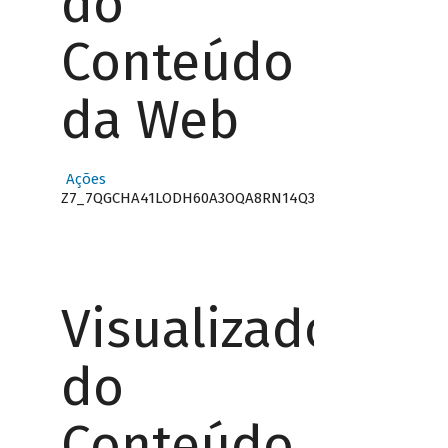
do
Conteúdo
da Web
Ações
Z7_7QGCHA41LODH60A3OQA8RN14Q3
Visualizador
do
Conteúdo