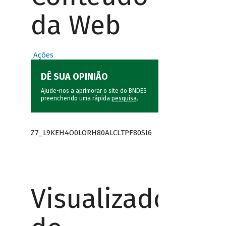
da Web
Ações
DÊ SUA OPINIÃO
Ajude-nos a aprimorar o site do BNDES
preenchendo uma rápida
pesquisa
.
Z7_L9KEH4O0LORH80ALCLTPF80SI6
Visualizador