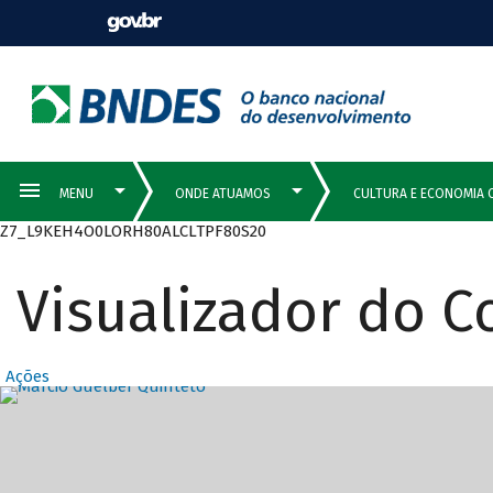
Z7_L9KEH4O0LORH80ALCLTPF80S20
Visualizador do 
Ações
Destaques Prin