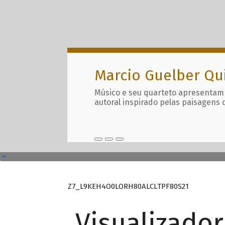
Marcio Guelber Qu
Músico e seu quarteto apresentam
autoral inspirado pelas paisagens 
Z7_L9KEH4O0LORH80ALCLTPF80S21
Visualizado