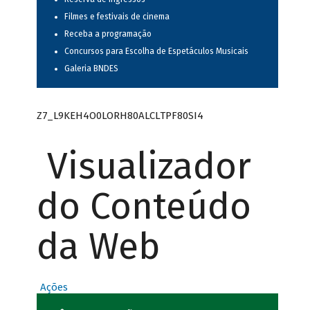
Filmes e festivais de cinema
Receba a programação
Concursos para Escolha de Espetáculos Musicais
Galeria BNDES
Z7_L9KEH4O0LORH80ALCLTPF80SI4
Visualizador
do Conteúdo
da Web
Ações