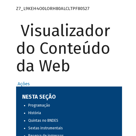
Z7_L9KEH4O0LORH80ALCLTPF80S27
Visualizador
do Conteúdo
da Web
Ações
NESTA SEÇÃO
Programação
História
Quintas no BNDES
Sextas instrumentais
Reserva de ingressos