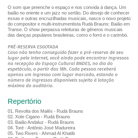
O som que preenche o espaço e nos convida à dança. Um
baião no oriente e um jazz no sertão. Do desejo de conhecer
essas e outras encruzilhadas musicais, nasce o novo projeto
do compositor e multi-instrumentista Rudá Brauns: Baião em
Transe. O show perpassa releituras de gêneros musicais
das danças populares brasileiras, como o forró e o carimbó.
PRÉ-RESERVA ESGOTADA
Caso não tenha conseguido fazer a pré-reserva de seu
lugar pela internet, você ainda pode encontrar ingressos
na recepção do Espaço Cultural BNDES, no dia do
espetáculo, a partir das 18h. Cada pessoa receberá
apenas um ingresso com lugar marcado, estando o
número de ingressos disponíveis sujeito à lotação
máxima do auditório.
Repertório
01. Revolta dos Malês - Rudá Brauns
02. Xote Cigano - Rudá Brauns
03. Baião Andaluz - Rudá Brauns
04. Toré - Antônio José Madureira
05. Two Rivers - Ahmad Al Khatib