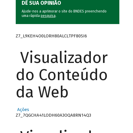
DÊ SUA OPINIÃO
Ajude-nos a aprimorar o site do BNDES preenchendo
uma rápida
pesquisa
.
Z7_L9KEH4O0LORH80ALCLTPF80SI6
Visualizador
do Conteúdo
da Web
Ações
Z7_7QGCHA41LODH60A3OQA8RN14Q3