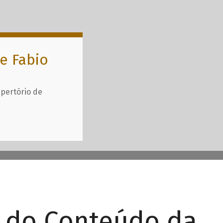
e Fabio
epertório de
r do Conteúdo da