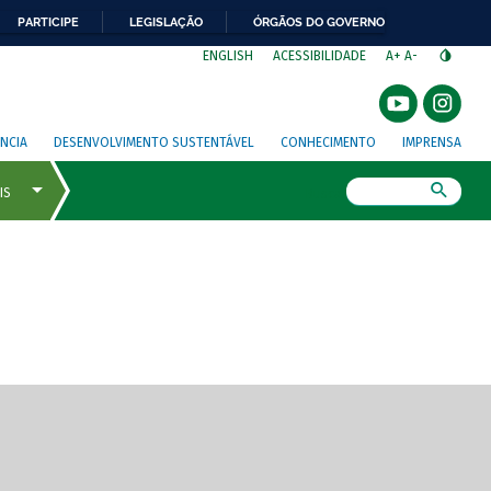
PARTICIPE
LEGISLAÇÃO
ÓRGÃOS DO GOVERNO
⁣
ENGLISH
ACESSIBILIDADE
A+
A-
NCIA
DESENVOLVIMENTO SUSTENTÁVEL
CONHECIMENTO
IMPRENSA
Busca
gem de tela