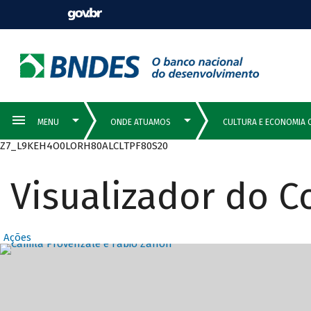
Z7_L9KEH4O0LORH80ALCLTPF80S20
Visualizador do 
Ações
Destaques Prin