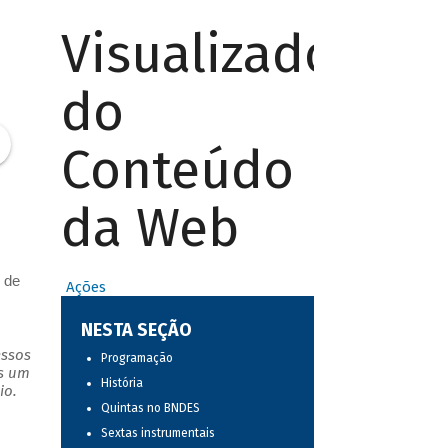
Visualizador
do
Conteúdo
da Web
 de
Ações
NESTA SEÇÃO
essos
Programação
as um
História
io.
Quintas no BNDES
Sextas instrumentais