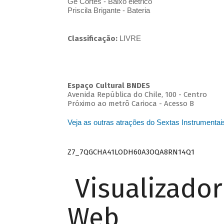
Gê Côrtes - Baixo elétrico
Priscila Brigante - Bateria
Classificação:
LIVRE
Espaço Cultural BNDES
Avenida República do Chile, 100 - Centro
Próximo ao metrô Carioca - Acesso B
Veja as outras atrações do Sextas Instrumentai
Z7_7QGCHA41LODH60A3OQA8RN14Q1
Visualizado
Web