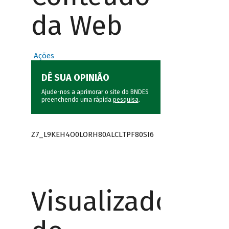
da Web
Ações
DÊ SUA OPINIÃO
Ajude-nos a aprimorar o site do BNDES
preenchendo uma rápida
pesquisa
.
Z7_L9KEH4O0LORH80ALCLTPF80SI6
Visualizador