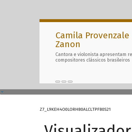
Camila Provenzale 
Zanon
Cantora e violonista apresentam r
compositores clássicos brasileiros
Z7_L9KEH4O0LORH80ALCLTPF80S21
Visualizado