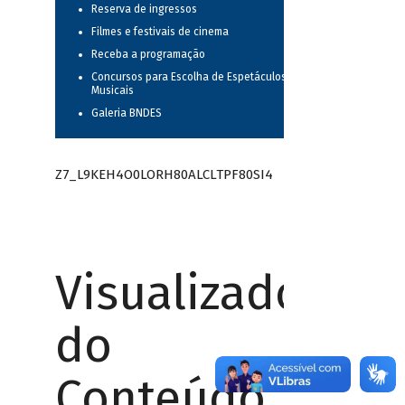
Reserva de ingressos
Filmes e festivais de cinema
Receba a programação
Concursos para Escolha de Espetáculos
Musicais
Galeria BNDES
Z7_L9KEH4O0LORH80ALCLTPF80SI4
Visualizador
do
Conteúdo