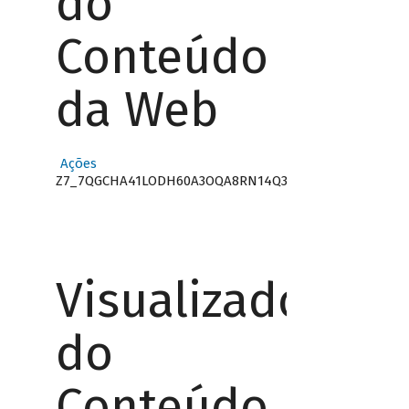
do
Conteúdo
da Web
Ações
Z7_7QGCHA41LODH60A3OQA8RN14Q3
Visualizador
do
Conteúdo