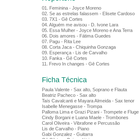
01. Feminina - Joyce Moreno
02. Se as estrelas falassem - Elisete Cardoso
03. 7X1 - Gê Cortes
04. Alguém me avisou - D. Ivone Lara
05. Essa Mulher - Joyce Moreno e Ana Terra
06. Dois amores - Fátima Guedes
07. Pagu - Rita Lee
08. Corta Jaca - Chiquinha Gonzaga
09. Esperança - Lis de Carvalho
10. Fanka - Gê Cortes
11. Frevo In changes - Gê Cortes
Ficha Técnica
Paula Valente - Sax alto, Soprano e Flauta
Beatriz Pacheco - Sax alto
Taís Cavalcanti e Mayara Almeida - Sax tenor
Isabelle Menegasse - Trompa
Palloma Lima e Grazi Pizani - Trompete e Fluge
Cindy Borgani e Luana Maele - Trombones
Carol Oliveira - Vibrafone e Percussão
Lis de Carvalho - Piano
Gabi Gonzalez - Guitarra