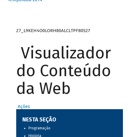
Z7_L9KEH4O0LORH80ALCLTPF80S27
Visualizador
do Conteúdo
da Web
Ações
NESTA SEÇÃO
Programação
História