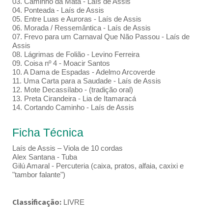
03. Caminho da Mata - Laís de Assis
04. Ponteada - Laís de Assis
05. Entre Luas e Auroras - Laís de Assis
06. Morada / Ressemântica - Laís de Assis
07. Frevo para um Carnaval Que Não Passou - Laís de
Assis
08. Lágrimas de Folião - Levino Ferreira
09. Coisa nº 4 - Moacir Santos
10. A Dama de Espadas - Adelmo Arcoverde
11. Uma Carta para a Saudade - Laís de Assis
12. Mote Decassílabo - (tradição oral)
13. Preta Cirandeira - Lia de Itamaracá
14. Cortando Caminho - Laís de Assis
Ficha Técnica
Laís de Assis – Viola de 10 cordas
Alex Santana - Tuba
Gilú Amaral - Percuteria (caixa, pratos, alfaia, caxixi e
"tambor falante")
Classificação:
LIVRE