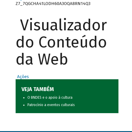
Z7_7QGCHA41LODH60A3OQA8RN14Q3
Visualizador
do Conteúdo
da Web
Ações
VEJA TAMBÉM
O BNDES e o apoio à cultura
Patrocínio a eventos culturais