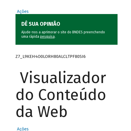
Ações
DÊ SUA OPINIÃO
Ajude-nos a aprimorar o site do BNDES preenchendo
uma rápida
pesquisa
.
Z7_L9KEH4O0LORH80ALCLTPF80SI6
Visualizador
do Conteúdo
da Web
Ações