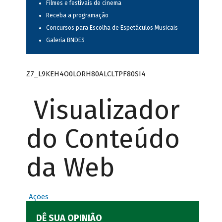
Filmes e festivais de cinema
Receba a programação
Concursos para Escolha de Espetáculos Musicais
Galeria BNDES
Z7_L9KEH4O0LORH80ALCLTPF80SI4
Visualizador
do Conteúdo
da Web
Ações
DÊ SUA OPINIÃO