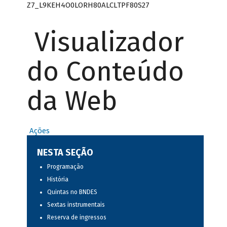
Z7_L9KEH4O0LORH80ALCLTPF80S27
Visualizador
do Conteúdo
da Web
Ações
NESTA SEÇÃO
Programação
História
Quintas no BNDES
Sextas instrumentais
Reserva de ingressos