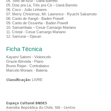
04. Tons de Azul - Uaná Barreto
05. Dois pra Lá, Três pra Cá – Uaná Barreto
06. Coco - João Linhares
07. Merry Christmas, Mr. Lawrence - Ryuichi Sakamoto
08. Canto de Xangô - Baden Powell
09. Canto de Ossanha - Baden Powell
10. Samambaia – Cesar Camargo Mariano
11. Cristal - Cesar Camargo Mariano
12. Samurai – Djavan
Ficha Técnica
Kayami Satomi - Violoncelo
Grazie Almeida - Piano
Bruno Rejan - Contrabaixo
Marcelo Moraes - Bateria
Classificação:
LIVRE
Espaço Cultural BNDES
Avenida República do Chile, 100 - Centro