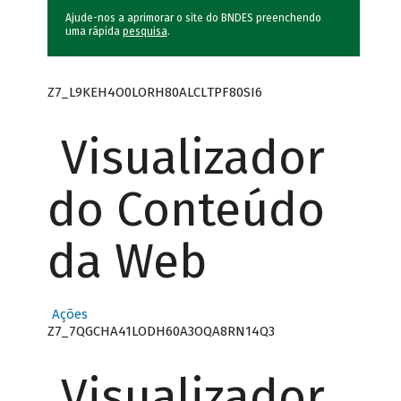
Ajude-nos a aprimorar o site do BNDES preenchendo
uma rápida
pesquisa
.
Z7_L9KEH4O0LORH80ALCLTPF80SI6
Visualizador
do Conteúdo
da Web
Ações
Z7_7QGCHA41LODH60A3OQA8RN14Q3
Visualizador