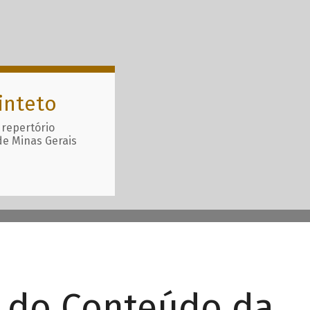
inteto
 repertório
de Minas Gerais
r do Conteúdo da