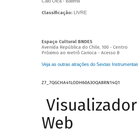
Caio Oica - Bateria
Classificação:
LIVRE
Espaço Cultural BNDES
Avenida República do Chile, 100 - Centro
Próximo ao metrô Carioca - Acesso B
Veja as outras atrações do Sextas Instrumentai
Z7_7QGCHA41LODH60A3OQA8RN14Q1
Visualizado
Web