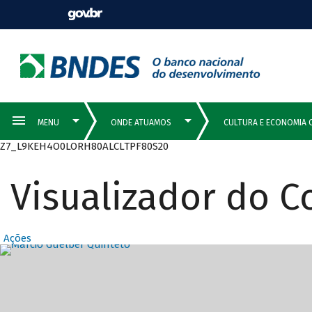
Z7_L9KEH4O0LORH80ALCLTPF80S20
Visualizador do 
Ações
Destaques Prin