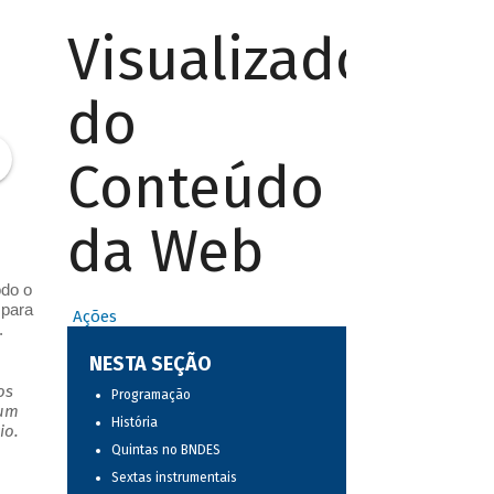
Visualizador
do
Conteúdo
da Web
odo o
 para
Ações
.
NESTA SEÇÃO
os
Programação
 um
História
io.
Quintas no BNDES
Sextas instrumentais