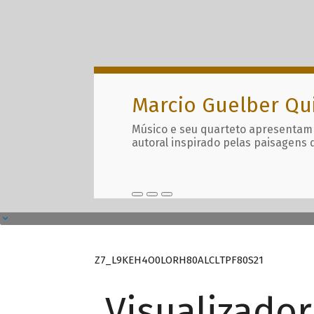
Marcio Guelber Qu
Músico e seu quarteto apresentam
autoral inspirado pelas paisagens 
Z7_L9KEH4O0LORH80ALCLTPF80S21
Visualizado