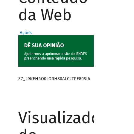
da Web
Ações
DÊ SUA OPINIÃO
Ajude-nos a aprimorar o site do BNDES
preenchendo uma rápida
pesquisa
.
Z7_L9KEH4O0LORH80ALCLTPF80SI6
Visualizador