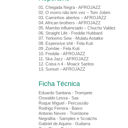
01. Chegada Negra - AFROJAZZ
02. O morro não tem vez – Tom Jobim
03. Caminhos abertos – AFROJAZZ
04. African brothers - AFROJAZZ
05. Mambo influenciado – Chucho Valdez
06. Straight Life - Freddie Hubbard
07. Yerkemo Sew - Mulatu Astatke
08. Expensive shit - Fela Kuti
09 .Zombie - Fela Kuti
10. Freddie - AFROJAZZ
11. Ska Jazz - AFROJAZZ
12. Coisa n 4 - Moacir Santos
13. Sunset – AFROJAZZ
Ficha Técnica
Eduardo Santana - Trompete
Oswaldo Lessa - Sax
Roque Miguel - Percussão
Rodrigo Ferrera - Baixo
Antonio Neves - Trombone
Negralha - Samples e Scratchs
Gabriel de Aquino - Guitarra