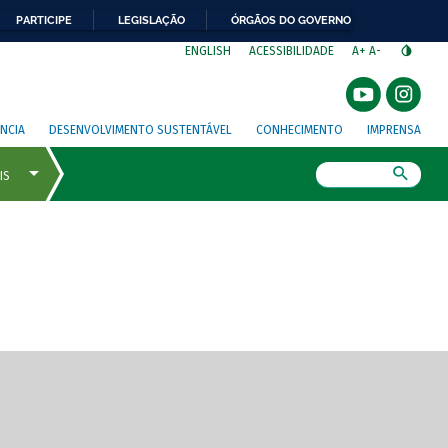
PARTICIPE
LEGISLAÇÃO
ÓRGÃOS DO GOVERNO
⁣
ENGLISH
ACESSIBILIDADE
A+
A-
NCIA
DESENVOLVIMENTO SUSTENTÁVEL
CONHECIMENTO
IMPRENSA
Busca
gem de tela