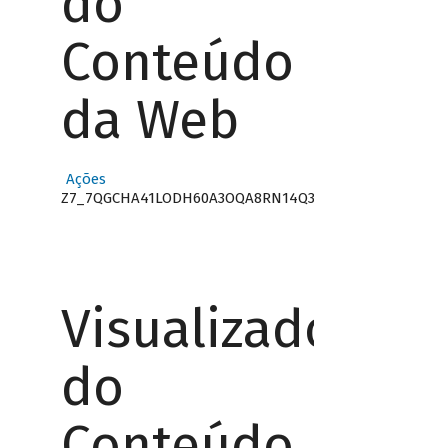
do
Conteúdo
da Web
Ações
Z7_7QGCHA41LODH60A3OQA8RN14Q3
Visualizador
do
Conteúdo