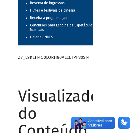
Reserva de ingressos
Filmes e festivais de cinema
Receba a programação
Concursos para Escolha de Espetáculos
Musicais
Galeria BNDES
Z7_L9KEH4O0LORH80ALCLTPF80SI4
Visualizador
do
Conteúdo