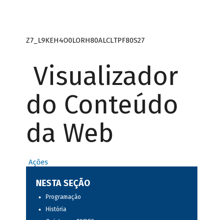
Z7_L9KEH4O0LORH80ALCLTPF80S27
Visualizador
do Conteúdo
da Web
Ações
NESTA SEÇÃO
Programação
História