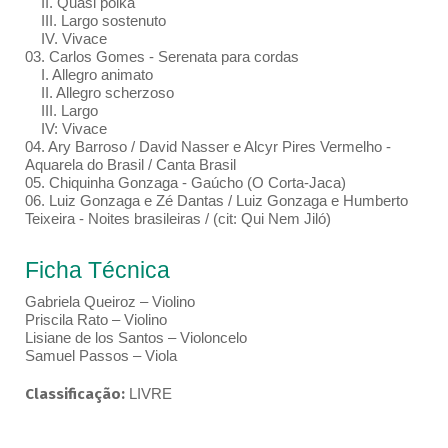
II. Quasi polka
III. Largo sostenuto
IV. Vivace
03. Carlos Gomes - Serenata para cordas
I. Allegro animato
II. Allegro scherzoso
III. Largo
IV: Vivace
04. Ary Barroso / David Nasser e Alcyr Pires Vermelho -
Aquarela do Brasil / Canta Brasil
05. Chiquinha Gonzaga - Gaúcho (O Corta-Jaca)
06. Luiz Gonzaga e Zé Dantas / Luiz Gonzaga e Humberto
Teixeira - Noites brasileiras / (cit: Qui Nem Jiló)
Ficha Técnica
Gabriela Queiroz – Violino
Priscila Rato – Violino
Lisiane de los Santos – Violoncelo
Samuel Passos – Viola
Classificação:
LIVRE