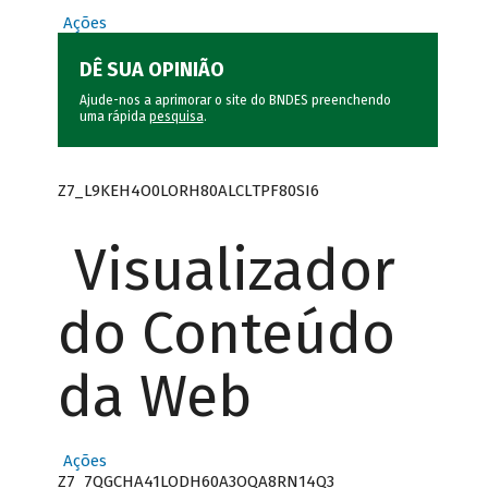
Ações
DÊ SUA OPINIÃO
Ajude-nos a aprimorar o site do BNDES preenchendo
uma rápida
pesquisa
.
Z7_L9KEH4O0LORH80ALCLTPF80SI6
Visualizador
do Conteúdo
da Web
Ações
Z7_7QGCHA41LODH60A3OQA8RN14Q3