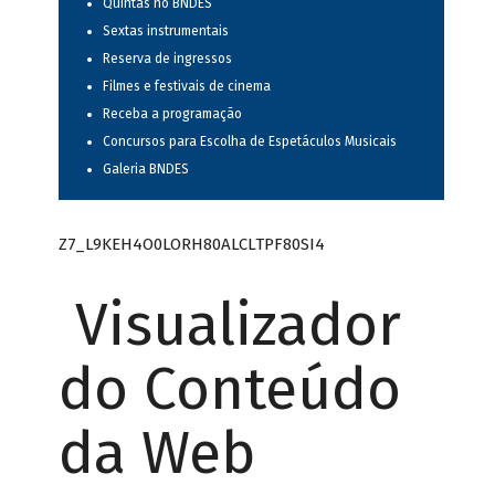
Quintas no BNDES
Sextas instrumentais
Reserva de ingressos
Filmes e festivais de cinema
Receba a programação
Concursos para Escolha de Espetáculos Musicais
Galeria BNDES
Z7_L9KEH4O0LORH80ALCLTPF80SI4
Visualizador
do Conteúdo
da Web