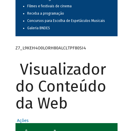
Filmes e festivais de cinema
Receba a programação
Concursos para Escolha de Espetáculos Musicais
Galeria BNDES
Z7_L9KEH4O0LORH80ALCLTPF80SI4
Visualizador
do Conteúdo
da Web
Ações