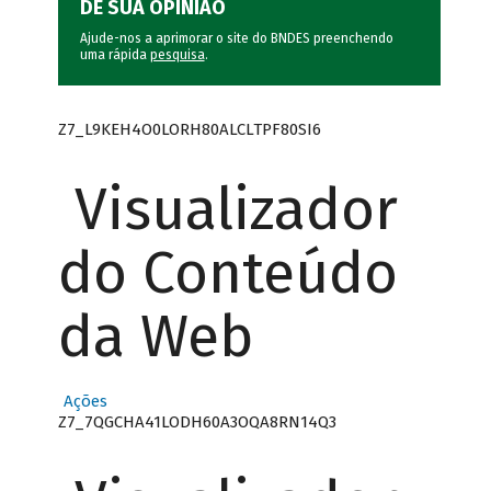
DÊ SUA OPINIÃO
Ajude-nos a aprimorar o site do BNDES preenchendo
uma rápida
pesquisa
.
Z7_L9KEH4O0LORH80ALCLTPF80SI6
Visualizador
do Conteúdo
da Web
Ações
Z7_7QGCHA41LODH60A3OQA8RN14Q3