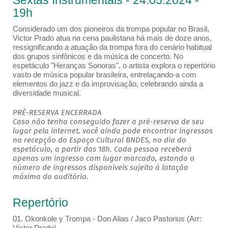
Sextas Instrumentais - 24.05.2024 -
19h
Considerado um dos pioneiros da trompa popular no Brasil,
Victor Prado atua na cena paulistana há mais de doze anos,
ressignificando a atuação da trompa fora do cenário habitual
dos grupos sinfônicos e da música de concerto. No
espetáculo "Heranças Sonoras", o artista explora o repertório
vasto de música popular brasileira, entrelaçando-a com
elementos do jazz e da improvisação, celebrando ainda a
diversidade musical.
PRÉ-RESERVA ENCERRADA
Caso não tenha conseguido fazer a pré-reserva de seu
lugar pela internet, você ainda pode encontrar ingressos
na recepção do Espaço Cultural BNDES, no dia do
espetáculo, a partir das 18h. Cada pessoa receberá
apenas um ingresso com lugar marcado, estando o
número de ingressos disponíveis sujeito à lotação
máxima do auditório.
Repertório
01. Okonkole y Trompa - Don Alias / Jaco Pastorius (Arr:
Victor Prado)