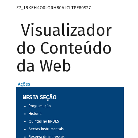
Z7_L9KEH4O0LORH80ALCLTPF80S27
Visualizador
do Conteúdo
da Web
Ações
NESTA SEÇÃO
Programação
História
Quintas no BNDES
Sextas instrumentais
Reserva de ingressos