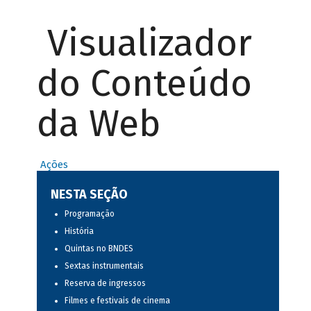
Visualizador
do Conteúdo
da Web
Ações
NESTA SEÇÃO
Programação
História
Quintas no BNDES
Sextas instrumentais
Reserva de ingressos
Filmes e festivais de cinema