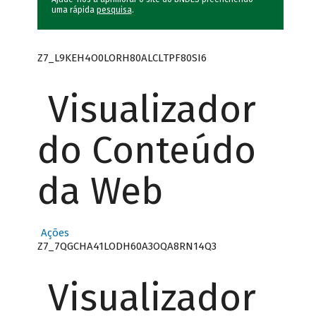
uma rápida
pesquisa
.
Z7_L9KEH4O0LORH80ALCLTPF80SI6
Visualizador
do Conteúdo
da Web
Ações
Z7_7QGCHA41LODH60A3OQA8RN14Q3
Visualizador