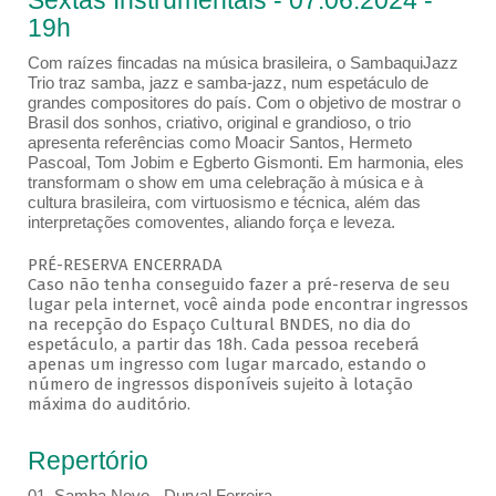
Sextas Instrumentais - 07.06.2024 -
19h
Com raízes fincadas na música brasileira, o SambaquiJazz
Trio traz samba, jazz e samba-jazz, num espetáculo de
grandes compositores do país. Com o objetivo de mostrar o
Brasil dos sonhos, criativo, original e grandioso, o trio
apresenta referências como Moacir Santos, Hermeto
Pascoal, Tom Jobim e Egberto Gismonti. Em harmonia, eles
transformam o show em uma celebração à música e à
cultura brasileira, com virtuosismo e técnica, além das
interpretações comoventes, aliando força e leveza.
PRÉ-RESERVA ENCERRADA
Caso não tenha conseguido fazer a pré-reserva de seu
lugar pela internet, você ainda pode encontrar ingressos
na recepção do Espaço Cultural BNDES, no dia do
espetáculo, a partir das 18h. Cada pessoa receberá
apenas um ingresso com lugar marcado, estando o
número de ingressos disponíveis sujeito à lotação
máxima do auditório.
Repertório
01. Samba Novo - Durval Ferreira