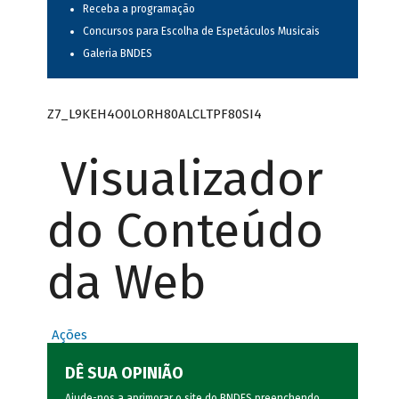
Receba a programação
Concursos para Escolha de Espetáculos Musicais
Galeria BNDES
Z7_L9KEH4O0LORH80ALCLTPF80SI4
Visualizador
do Conteúdo
da Web
Ações
DÊ SUA OPINIÃO
Ajude-nos a aprimorar o site do BNDES preenchendo