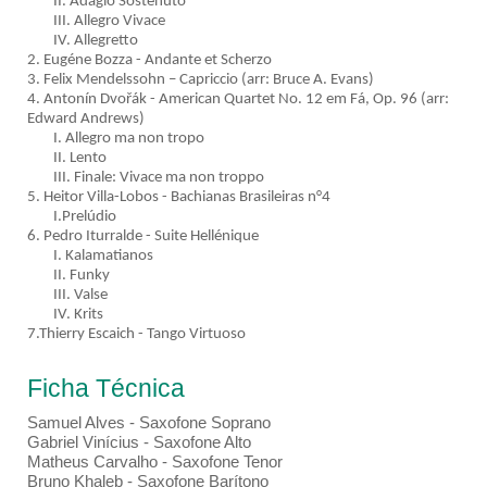
II. Adagio Sostenuto
III. Allegro Vivace
IV. Allegretto
2. Eugéne Bozza - Andante et Scherzo
3. Felix Mendelssohn – Capriccio (arr: Bruce A. Evans)
4. Antonín Dvořák - American Quartet No. 12 em Fá, Op. 96 (arr:
Edward Andrews)
I. Allegro ma non tropo
II. Lento
III. Finale: Vivace ma non troppo
5. Heitor Villa-Lobos - Bachianas Brasileiras n°4
I.Prelúdio
6. Pedro Iturralde - Suite Hellénique
I. Kalamatianos
II. Funky
III. Valse
IV. Krits
7.Thierry Escaich - Tango Virtuoso
Ficha Técnica
Samuel Alves - Saxofone Soprano
Gabriel Vinícius - Saxofone Alto
Matheus Carvalho - Saxofone Tenor
Bruno Khaleb - Saxofone Barítono