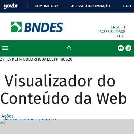
COMUNICA BR
ACESSO À INFORMAÇÃO
PARTI
ENGLISH
ACESSIBILIDADE
A+
A-
Busca
Z7_L9KEH4O0LORH80ALCLTPF80S20
Visualizador do
Conteúdo da Web
Ações
Destaques Prin