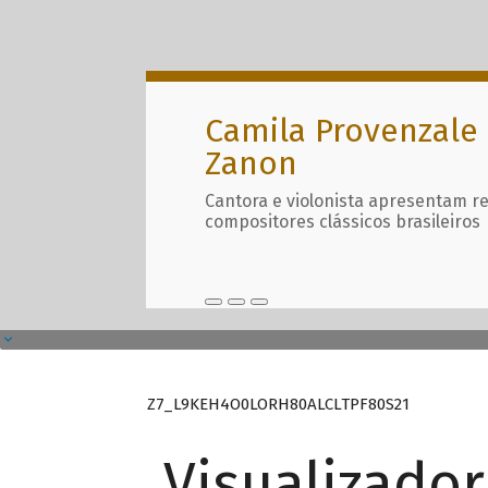
Camila Provenzale 
Zanon
Cantora e violonista apresentam r
compositores clássicos brasileiros
Z7_L9KEH4O0LORH80ALCLTPF80S21
Visualizado