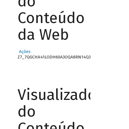
do
Conteúdo
da Web
Ações
Z7_7QGCHA41LODH60A3OQA8RN14Q3
Visualizador
do
Conteúdo