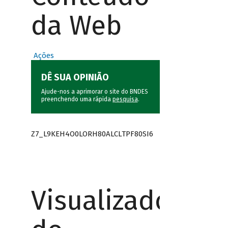
da Web
Ações
DÊ SUA OPINIÃO
Ajude-nos a aprimorar o site do BNDES
preenchendo uma rápida
pesquisa
.
Z7_L9KEH4O0LORH80ALCLTPF80SI6
Visualizador