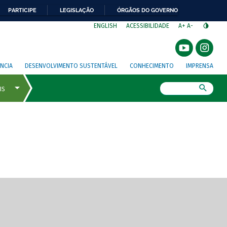
PARTICIPE
LEGISLAÇÃO
ÓRGÃOS DO GOVERNO
⁣
ENGLISH
ACESSIBILIDADE
A+
A-
NCIA
DESENVOLVIMENTO SUSTENTÁVEL
CONHECIMENTO
IMPRENSA
Busca
gem de tela