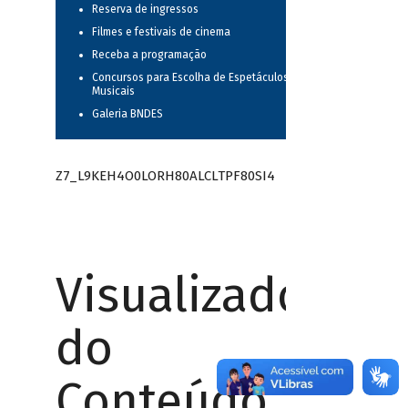
Reserva de ingressos
Filmes e festivais de cinema
Receba a programação
Concursos para Escolha de Espetáculos
Musicais
Galeria BNDES
Z7_L9KEH4O0LORH80ALCLTPF80SI4
Visualizador
do
Conteúdo