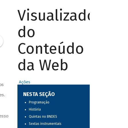
Visualizador
do
Conteúdo
da Web
Ações
os
NESTA SEÇÃO
es.
Programação
História
resso
Quintas no BNDES
Sextas instrumentais