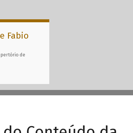
e Fabio
epertório de
r do Conteúdo da