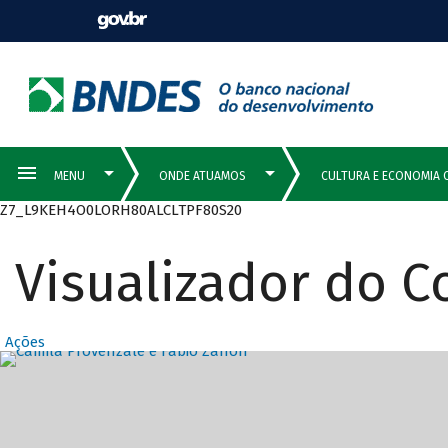
Z7_L9KEH4O0LORH80ALCLTPF80S20
Visualizador do 
Ações
Destaques Prin