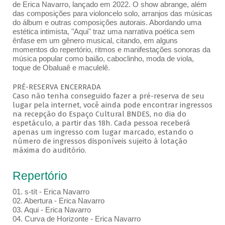
de Erica Navarro, lançado em 2022. O show abrange, além
das composições para violoncelo solo, arranjos das músicas
do álbum e outras composições autorais. Abordando uma
estética intimista, "Aqui" traz uma narrativa poética sem
ênfase em um gênero musical, citando, em alguns
momentos do repertório, ritmos e manifestações sonoras da
música popular como baião, caboclinho, moda de viola,
toque de Obaluaê e maculelê.
PRÉ-RESERVA ENCERRADA
Caso não tenha conseguido fazer a pré-reserva de seu
lugar pela internet, você ainda pode encontrar ingressos
na recepção do Espaço Cultural BNDES, no dia do
espetáculo, a partir das 18h. Cada pessoa receberá
apenas um ingresso com lugar marcado, estando o
número de ingressos disponíveis sujeito à lotação
máxima do auditório.
Repertório
01. s-tít - Erica Navarro
02. Abertura - Erica Navarro
03. Aqui - Erica Navarro
04. Curva de Horizonte - Erica Navarro