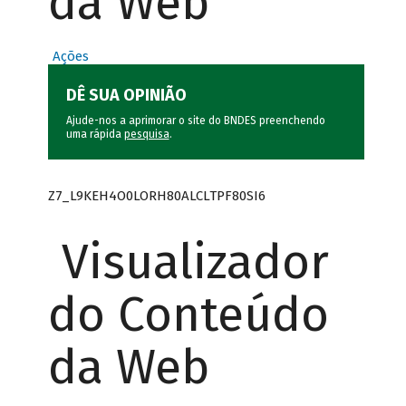
da Web
Ações
DÊ SUA OPINIÃO
Ajude-nos a aprimorar o site do BNDES preenchendo
uma rápida
pesquisa
.
Z7_L9KEH4O0LORH80ALCLTPF80SI6
Visualizador
do Conteúdo
da Web