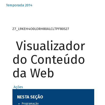
Temporada 2014
Z7_L9KEH4O0LORH80ALCLTPF80S27
Visualizador
do Conteúdo
da Web
Ações
NESTA SEÇÃO
Programação