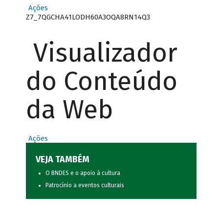
Ações
Z7_7QGCHA41LODH60A3OQA8RN14Q3
Visualizador
do Conteúdo
da Web
Ações
VEJA TAMBÉM
O BNDES e o apoio à cultura
Patrocínio a eventos culturais