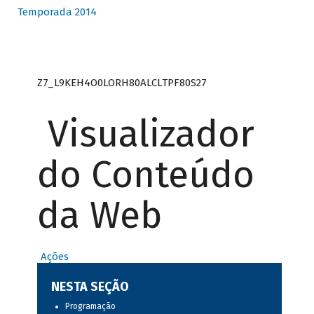
Temporada 2014
Z7_L9KEH4O0LORH80ALCLTPF80S27
Visualizador
do Conteúdo
da Web
Ações
NESTA SEÇÃO
Programação