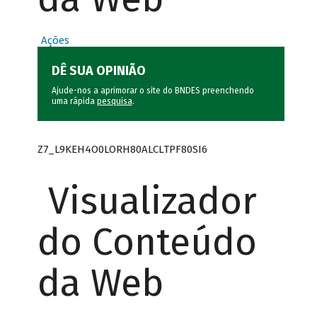
Ações
DÊ SUA OPINIÃO
Ajude-nos a aprimorar o site do BNDES preenchendo
uma rápida
pesquisa
.
Z7_L9KEH4O0LORH80ALCLTPF80SI6
Visualizador
do Conteúdo
da Web