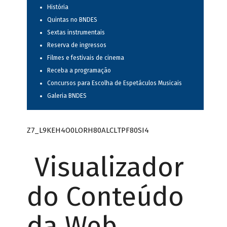
História
Quintas no BNDES
Sextas instrumentais
Reserva de ingressos
Filmes e festivais de cinema
Receba a programação
Concursos para Escolha de Espetáculos Musicais
Galeria BNDES
Z7_L9KEH4O0LORH80ALCLTPF80SI4
Visualizador
do Conteúdo
da Web