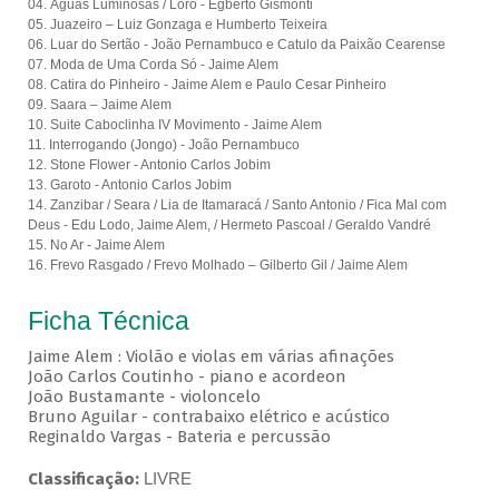
04. Águas Luminosas / Loro - Egberto Gismonti
05. Juazeiro – Luiz Gonzaga e Humberto Teixeira
06. Luar do Sertão - João Pernambuco e Catulo da Paixão Cearense
07. Moda de Uma Corda Só - Jaime Alem
08. Catira do Pinheiro - Jaime Alem e Paulo Cesar Pinheiro
09. Saara – Jaime Alem
10. Suite Caboclinha IV Movimento - Jaime Alem
11. Interrogando (Jongo) - João Pernambuco
12. Stone Flower - Antonio Carlos Jobim
13. Garoto - Antonio Carlos Jobim
14. Zanzibar / Seara / Lia de Itamaracá / Santo Antonio / Fica Mal com
Deus -
Edu Lodo, Jaime Alem, / Hermeto Pascoal / Geraldo Vandré
15. No Ar - Jaime Alem
16. Frevo Rasgado / Frevo Molhado – Gilberto Gil / Jaime Alem
Ficha Técnica
Jaime Alem : Violão e violas em várias afinações
João Carlos Coutinho - piano e acordeon
João Bustamante - violoncelo
Bruno Aguilar - contrabaixo elétrico e acústico
Reginaldo Vargas - Bateria e percussão
Classificação:
LIVRE