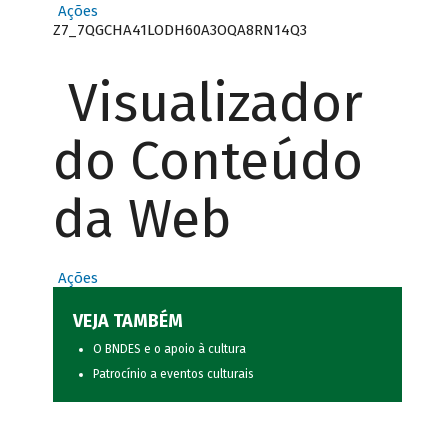
Ações
Z7_7QGCHA41LODH60A3OQA8RN14Q3
Visualizador
do Conteúdo
da Web
Ações
VEJA TAMBÉM
O BNDES e o apoio à cultura
Patrocínio a eventos culturais