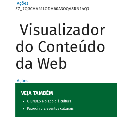
Ações
Z7_7QGCHA41LODH60A3OQA8RN14Q3
Visualizador
do Conteúdo
da Web
Ações
VEJA TAMBÉM
O BNDES e o apoio à cultura
Patrocínio a eventos culturais