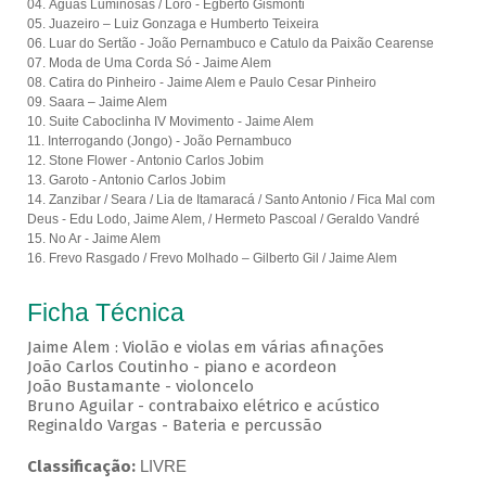
04. Águas Luminosas / Loro - Egberto Gismonti
05. Juazeiro – Luiz Gonzaga e Humberto Teixeira
06. Luar do Sertão - João Pernambuco e Catulo da Paixão Cearense
07. Moda de Uma Corda Só - Jaime Alem
08. Catira do Pinheiro - Jaime Alem e Paulo Cesar Pinheiro
09. Saara – Jaime Alem
10. Suite Caboclinha IV Movimento - Jaime Alem
11. Interrogando (Jongo) - João Pernambuco
12. Stone Flower - Antonio Carlos Jobim
13. Garoto - Antonio Carlos Jobim
14. Zanzibar / Seara / Lia de Itamaracá / Santo Antonio / Fica Mal com
Deus -
Edu Lodo, Jaime Alem, / Hermeto Pascoal / Geraldo Vandré
15. No Ar - Jaime Alem
16. Frevo Rasgado / Frevo Molhado – Gilberto Gil / Jaime Alem
Ficha Técnica
Jaime Alem : Violão e violas em várias afinações
João Carlos Coutinho - piano e acordeon
João Bustamante - violoncelo
Bruno Aguilar - contrabaixo elétrico e acústico
Reginaldo Vargas - Bateria e percussão
Classificação:
LIVRE