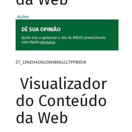
Ações
DÊ SUA OPINIÃO
Ajude-nos a aprimorar o site do BNDES preenchendo
uma rápida
pesquisa
.
Z7_L9KEH4O0LORH80ALCLTPF80SI6
Visualizador
do Conteúdo
da Web