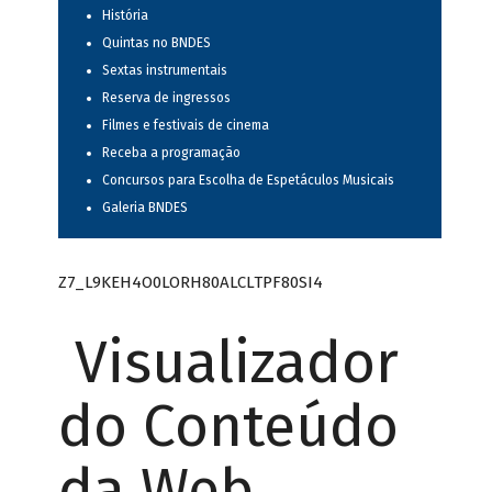
História
Quintas no BNDES
Sextas instrumentais
Reserva de ingressos
Filmes e festivais de cinema
Receba a programação
Concursos para Escolha de Espetáculos Musicais
Galeria BNDES
Z7_L9KEH4O0LORH80ALCLTPF80SI4
Visualizador
do Conteúdo
da Web