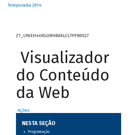
Temporada 2014
Z7_L9KEH4O0LORH80ALCLTPF80S27
Visualizador
do Conteúdo
da Web
Ações
NESTA SEÇÃO
Programação