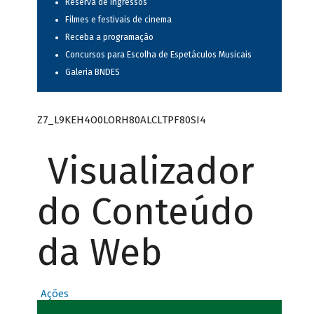
Reserva de ingressos
Filmes e festivais de cinema
Receba a programação
Concursos para Escolha de Espetáculos Musicais
Galeria BNDES
Z7_L9KEH4O0LORH80ALCLTPF80SI4
Visualizador
do Conteúdo
da Web
Ações