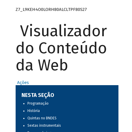
Z7_L9KEH4O0LORH80ALCLTPF80S27
Visualizador
do Conteúdo
da Web
Ações
NESTA SEÇÃO
Programação
História
Quintas no BNDES
Sextas instrumentais