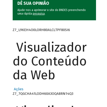
DÊ SUA OPINIÃO
Ajude-nos a aprimorar o site do BNDES preenchendo
uma rápida
pesquisa
.
Z7_L9KEH4O0LORH80ALCLTPF80SI6
Visualizador
do Conteúdo
da Web
Ações
Z7_7QGCHA41LODH60A3OQA8RN14Q3