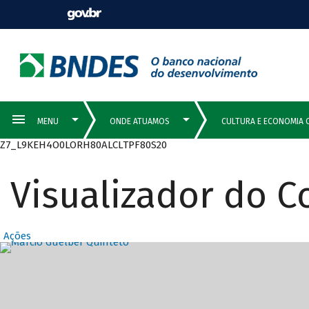
Z7_L9KEH4O0LORH80ALCLTPF80S20
Visualizador do 
Ações
Destaques Prin