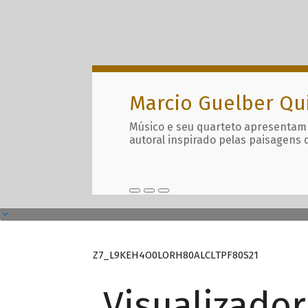
Marcio Guelber Qu
Músico e seu quarteto apresentam
autoral inspirado pelas paisagens 
Z7_L9KEH4O0LORH80ALCLTPF80S21
Visualizado