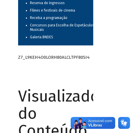
Reserva de ingressos
Filmes e festivais de cinema
Receba a programação
Concursos para Escolha de Espetáculos
Musicais
Galeria BNDES
Z7_L9KEH4O0LORH80ALCLTPF80SI4
Visualizador
do
Conteúdo