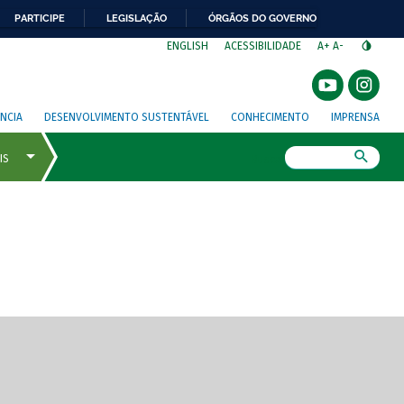
PARTICIPE
LEGISLAÇÃO
ÓRGÃOS DO GOVERNO
⁣
ENGLISH
ACESSIBILIDADE
A+
A-
NCIA
DESENVOLVIMENTO SUSTENTÁVEL
CONHECIMENTO
IMPRENSA
Busca
gem de tela