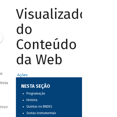
Visualizador
do
Conteúdo
da Web
as
Ações
festa
NESTA SEÇÃO
Programação
História
resso
Quintas no BNDES
Sextas instrumentais