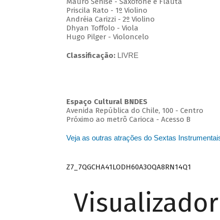
Mauro Senise - Saxofone e Flauta
Priscila Rato - 1º Violino
Andréia Carizzi - 2º Violino
Dhyan Toffolo - Viola
Hugo Pilger - Violoncelo
Classificação:
LIVRE
Espaço Cultural BNDES
Avenida República do Chile, 100 - Centro
Próximo ao metrô Carioca - Acesso B
Veja as outras atrações do Sextas Instrumentai
Z7_7QGCHA41LODH60A3OQA8RN14Q1
Visualizado