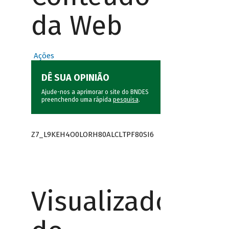
da Web
Ações
DÊ SUA OPINIÃO
Ajude-nos a aprimorar o site do BNDES
preenchendo uma rápida
pesquisa
.
Z7_L9KEH4O0LORH80ALCLTPF80SI6
Visualizador