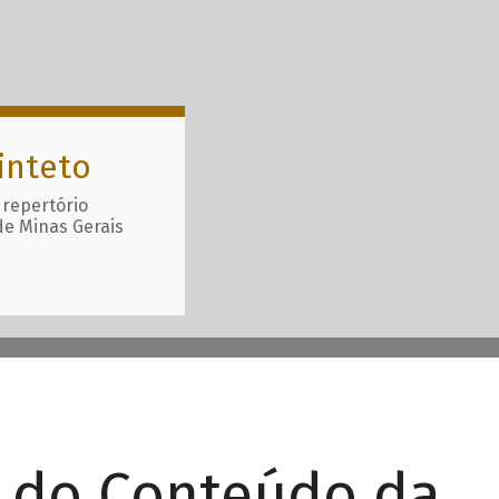
inteto
 repertório
de Minas Gerais
r do Conteúdo da