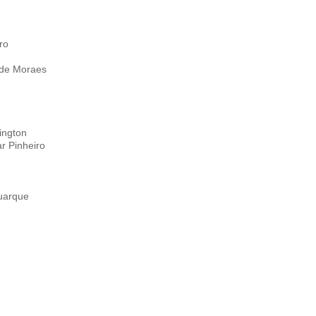
ro
 de Moraes
ington
r Pinheiro
Buarque