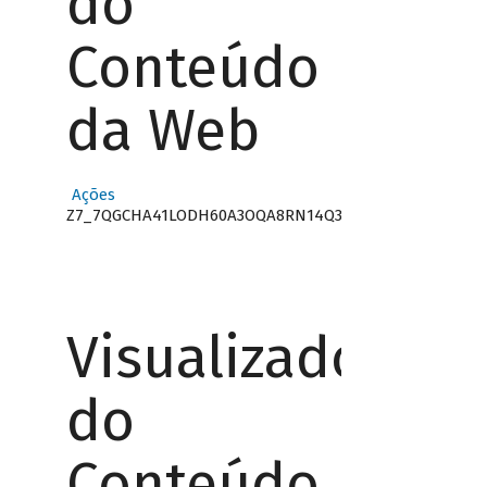
do
Conteúdo
da Web
Ações
Z7_7QGCHA41LODH60A3OQA8RN14Q3
Visualizador
do
Conteúdo