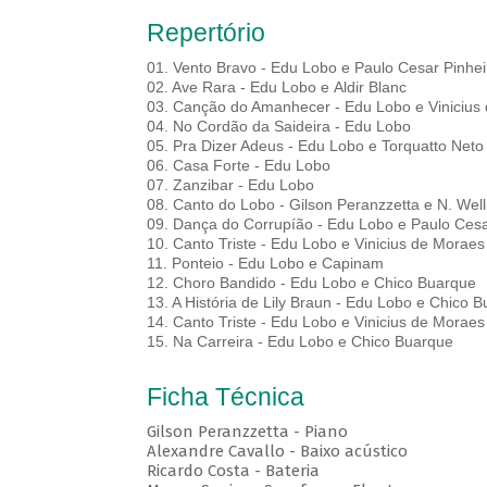
Repertório
01. Vento Bravo - Edu Lobo e Paulo Cesar Pinhei
02. Ave Rara - Edu Lobo e Aldir Blanc
03. Canção do Amanhecer - Edu Lobo e Vinicius
04. No Cordão da Saideira - Edu Lobo
05. Pra Dizer Adeus - Edu Lobo e Torquatto Neto
06. Casa Forte - Edu Lobo
07. Zanzibar - Edu Lobo
08. Canto do Lobo - Gilson Peranzzetta e N. Well
09. Dança do Corrupíão - Edu Lobo e Paulo Cesa
10. Canto Triste - Edu Lobo e Vinicius de Moraes
11. Ponteio - Edu Lobo e Capinam
12. Choro Bandido - Edu Lobo e Chico Buarque
13. A História de Lily Braun - Edu Lobo e Chico 
14. Canto Triste - Edu Lobo e Vinicius de Moraes
15. Na Carreira - Edu Lobo e Chico Buarque
Ficha Técnica
Gilson Peranzzetta - Piano
Alexandre Cavallo - Baixo acústico
Ricardo Costa - Bateria