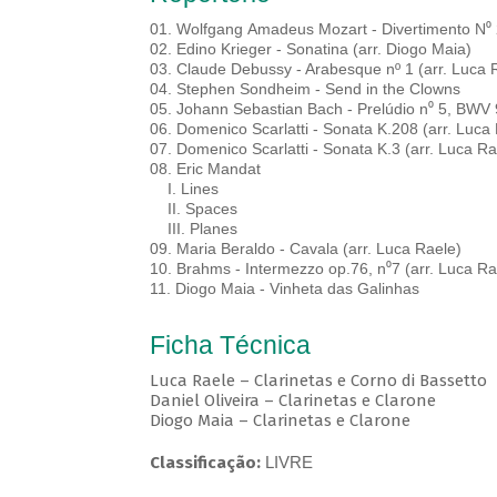
01. Wolfgang Amadeus Mozart - Divertimento N⁰
02. Edino Krieger - Sonatina (arr. Diogo Maia)
03. Claude Debussy - Arabesque nº 1 (arr. Luca 
04. Stephen Sondheim - Send in the Clowns
05. Johann Sebastian Bach - Prelúdio n⁰ 5, BWV 
06. Domenico Scarlatti - Sonata K.208 (arr. Luca
07. Domenico Scarlatti - Sonata K.3 (arr. Luca R
08. Eric Mandat
I. Lines
II. Spaces
III. Planes
09. Maria Beraldo - Cavala (arr. Luca Raele)
10. Brahms - Intermezzo op.76, n⁰7 (arr. Luca R
11. Diogo Maia - Vinheta das Galinhas
Ficha Técnica
Luca Raele – Clarinetas e Corno di Bassetto
Daniel Oliveira – Clarinetas e Clarone
Diogo Maia – Clarinetas e Clarone
Classificação:
LIVRE