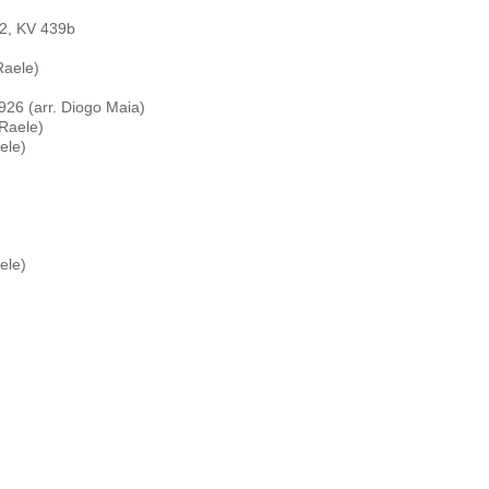
 2, KV 439b
Raele)
926 (arr. Diogo Maia)
 Raele)
aele)
aele)