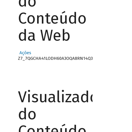
do
Conteúdo
da Web
Ações
Z7_7QGCHA41LODH60A3OQA8RN14Q3
Visualizador
do
Conteúdo