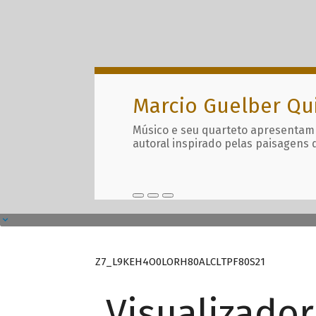
Marcio Guelber Qu
Músico e seu quarteto apresentam
autoral inspirado pelas paisagens 
Z7_L9KEH4O0LORH80ALCLTPF80S21
Visualizado