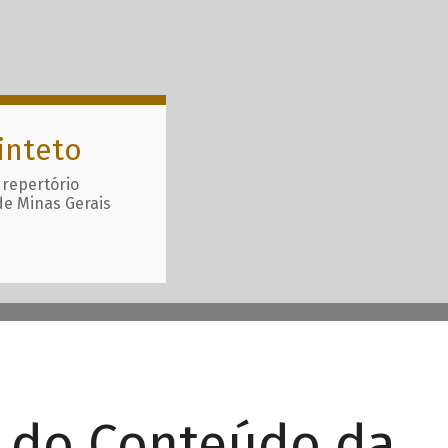
inteto
 repertório
de Minas Gerais
r do Conteúdo da