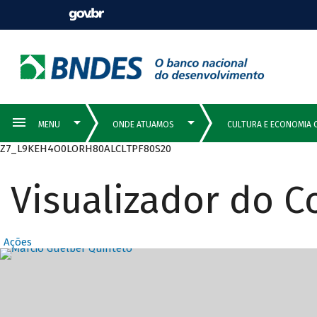
Z7_L9KEH4O0LORH80ALCLTPF80S20
Visualizador do 
Ações
Destaques Prin