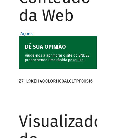
da Web
Ações
DÊ SUA OPINIÃO
Ajude-nos a aprimorar o site do BNDES
preenchendo uma rápida
pesquisa
.
Z7_L9KEH4O0LORH80ALCLTPF80SI6
Visualizador