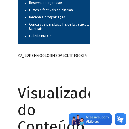
Reserva de ingressos
Filmes e festivais de cinema
Receba a programação
Concursos para Escolha de Espetáculos
Musicais
Galeria BNDES
Z7_L9KEH4O0LORH80ALCLTPF80SI4
Visualizador
do
Conteúdo