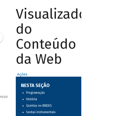
Visualizador
do
Conteúdo
da Web
Ações
NESTA SEÇÃO
Programação
resso
História
Quintas no BNDES
Sextas instrumentais