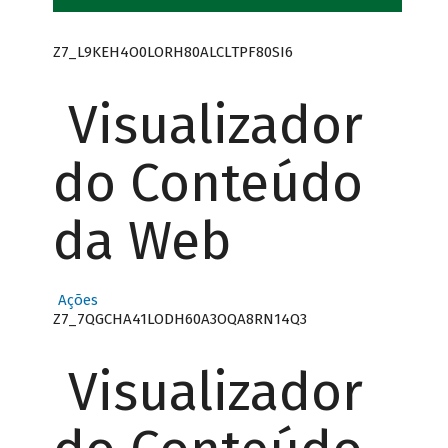
Z7_L9KEH4O0LORH80ALCLTPF80SI6
Visualizador
do Conteúdo
da Web
Ações
Z7_7QGCHA41LODH60A3OQA8RN14Q3
Visualizador