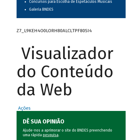
Concursos para Escolha de Espetáculos Musicais
Galeria BNDES
Z7_L9KEH4O0LORH80ALCLTPF80SI4
Visualizador
do Conteúdo
da Web
Ações
DÊ SUA OPINIÃO
Ajude-nos a aprimorar o site do BNDES preenchendo
uma rápida
pesquisa
.