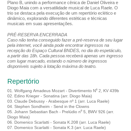
Plano B, unindo a performance cênica de Daniel Oliveira e
Diogo Maia com a versatilidade musical de Luca Raele. O
trio se destaca pela execução de um repertório eclético e
dinâmico, explorando diferentes estéticas e técnicas
musicais em suas apresentações.
PRÉ-RESERVA ENCERRADA
Caso não tenha conseguido fazer a pré-reserva de seu lugar
pela internet, você ainda pode encontrar ingressos na
recepção do Espaço Cultural BNDES, no dia do espetáculo,
a partir das 18h. Cada pessoa receberá apenas um ingresso
com lugar marcado, estando o número de ingressos
disponíveis sujeito à lotação máxima do teatro.
Repertório
01. Wolfgang Amadeus Mozart - Divertimento N⁰ 2, KV 439b
02. Edino Krieger - Sonatina (arr. Diogo Maia)
03. Claude Debussy - Arabesque nº 1 (arr. Luca Raele)
04. Stephen Sondheim - Send in the Clowns
05. Johann Sebastian Bach - Prelúdio n⁰ 5, BWV 926 (arr.
Diogo Maia)
06. Domenico Scarlatti - Sonata K.208 (arr. Luca Raele)
07. Domenico Scarlatti - Sonata K.3 (arr. Luca Raele)