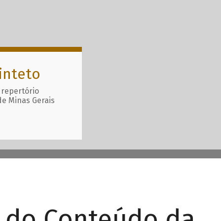
inteto
 repertório
de Minas Gerais
r do Conteúdo da