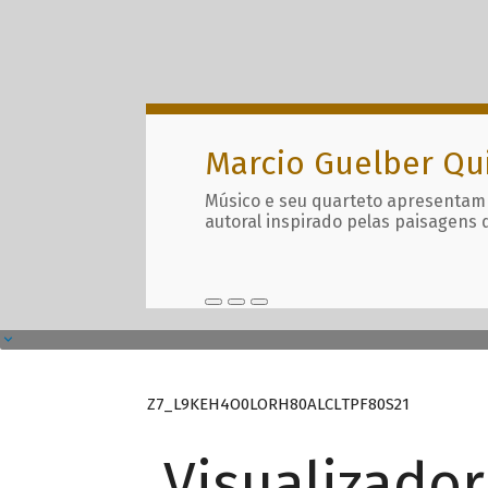
Marcio Guelber Qu
Músico e seu quarteto apresentam
autoral inspirado pelas paisagens 
Z7_L9KEH4O0LORH80ALCLTPF80S21
Visualizado