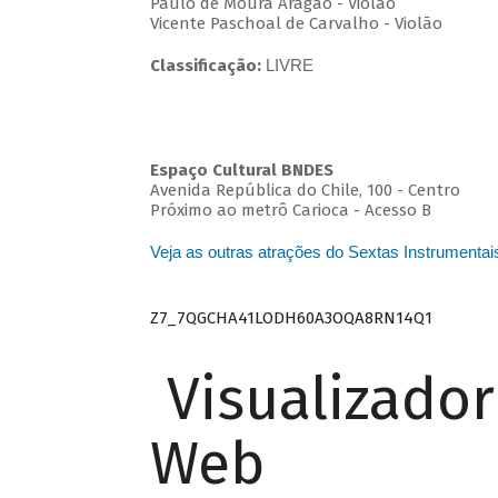
Paulo de Moura Aragão - Violão
Vicente Paschoal de Carvalho - Violão
Classificação:
LIVRE
Espaço Cultural BNDES
Avenida República do Chile, 100 - Centro
Próximo ao metrô Carioca - Acesso B
Veja as outras atrações do Sextas Instrumentai
Z7_7QGCHA41LODH60A3OQA8RN14Q1
Visualizado
Web