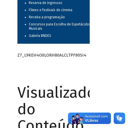
Reserva de ingressos
Filmes e festivais de cinema
Receba a programação
Concursos para Escolha de Espetáculos
Musicais
Galeria BNDES
Z7_L9KEH4O0LORH80ALCLTPF80SI4
Visualizador
do
Conteúdo