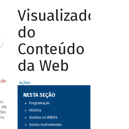
Visualizador
do
Conteúdo
da Web
pção
Ações
NESTA SEÇÃO
o,
Programação
 ele
História
ções
mo,
Quintas no BNDES
Sextas instrumentais