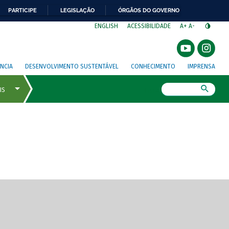
PARTICIPE
LEGISLAÇÃO
ÓRGÃOS DO GOVERNO
⁣
ENGLISH
ACESSIBILIDADE
A+
A-
NCIA
DESENVOLVIMENTO SUSTENTÁVEL
CONHECIMENTO
IMPRENSA
Busca
gem de tela