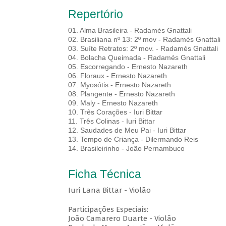
Repertório
01. Alma Brasileira - Radamés Gnattali
02. Brasiliana nº 13: 2º mov - Radamés Gnattali
03. Suíte Retratos: 2º mov. - Radamés Gnattali
04. Bolacha Queimada - Radamés Gnattali
05. Escorregando - Ernesto Nazareth
06. Floraux - Ernesto Nazareth
07. Myosótis - Ernesto Nazareth
08. Plangente - Ernesto Nazareth
09. Maly - Ernesto Nazareth
10. Três Corações - Iuri Bittar
11. Três Colinas - Iuri Bittar
12. Saudades de Meu Pai - Iuri Bittar
13. Tempo de Criança - Dilermando Reis
14. Brasileirinho - João Pernambuco
Ficha Técnica
Iuri Lana Bittar - Violão
Participações Especiais:
João Camarero Duarte - Violão