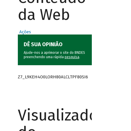
da Web
Ações
DÊ SUA OPINIÃO
Ajude-nos a aprimorar o site do BNDES
preenchendo uma rápida
pesquisa
.
Z7_L9KEH4O0LORH80ALCLTPF80SI6
Visualizador