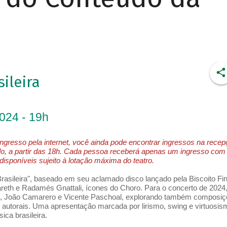
ileira
2024 - 19h
ngresso pela internet, você ainda pode encontrar ingressos na rece
o, a partir das 18h. Cada pessoa receberá apenas um ingresso com
isponíveis sujeito à lotação máxima do teatro.
 Brasileira", baseado em seu aclamado disco lançado pela Biscoito Fin
reth e Radamés Gnattali, ícones do Choro. Para o concerto de 2024,
o, João Camarero e Vicente Paschoal, explorando também composi
utorais. Uma apresentação marcada por lirismo, swing e virtuosis
ica brasileira.