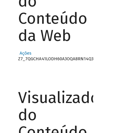
do
Conteúdo
da Web
Ações
Z7_7QGCHA41LODH60A3OQA8RN14Q3
Visualizador
do
Conteúdo