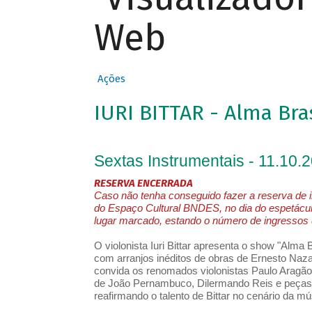
Web
Ações
IURI BITTAR - Alma Bras
Sextas Instrumentais - 11.10.
RESERVA ENCERRADA
Caso não tenha conseguido fazer a reserva de i
do Espaço Cultural BNDES, no dia do espetácul
lugar marcado, estando o número de ingressos d
O violonista Iuri Bittar apresenta o show "Alma
com arranjos inéditos de obras de Ernesto Naza
convida os renomados violonistas Paulo Aragã
de João Pernambuco, Dilermando Reis e peças a
reafirmando o talento de Bittar no cenário da mús