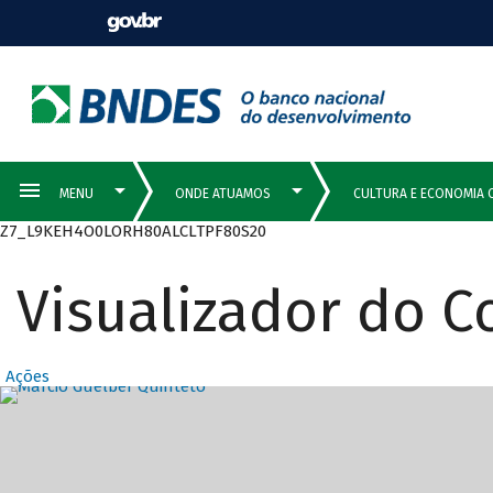
Z7_L9KEH4O0LORH80ALCLTPF80S20
Visualizador do 
Ações
Destaques Prin